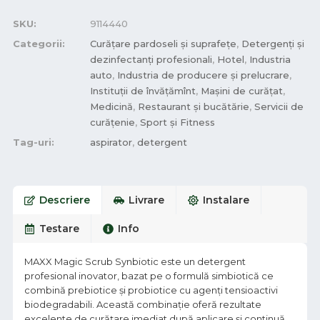
SKU:
9114440
Categorii:
Curățare pardoseli și suprafețe
,
Detergenți și
dezinfectanți profesionali
,
Hotel
,
Industria
auto
,
Industria de producere și prelucrare
,
Instituții de învățămînt
,
Mașini de curățat
,
Medicină
,
Restaurant și bucătărie
,
Servicii de
curățenie
,
Sport și Fitness
Tag-uri:
aspirator
,
detergent
Descriere
Livrare
Instalare
Testare
Info
MAXX Magic Scrub Synbiotic este un detergent
profesional inovator, bazat pe o formulă simbiotică ce
combină prebiotice și probiotice cu agenți tensioactivi
biodegradabili. Această combinație oferă rezultate
excelente de curățare imediat după aplicare și continuă