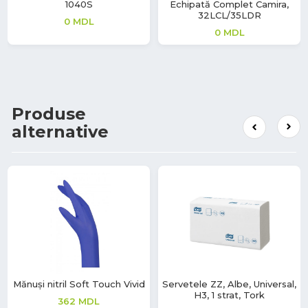
1040S
Echipată Complet Camira,
32LCL/35LDR
0
MDL
0
MDL
Produse
alternative
Mănuși nitril Soft Touch Vivid
Servetele ZZ, Albe, Universal,
H3, 1 strat, Tork
362
MDL