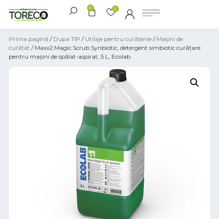
0
0
Prima pagină
/
Dupa TIP
/
Utilaje pentru curățenie
/
Mașini de
curățat
/ Maxx2 Magic Scrub Synbiotic, detergent simbiotic curățare
pentru mașini de spălat-aspirat, 5 L, Ecolab