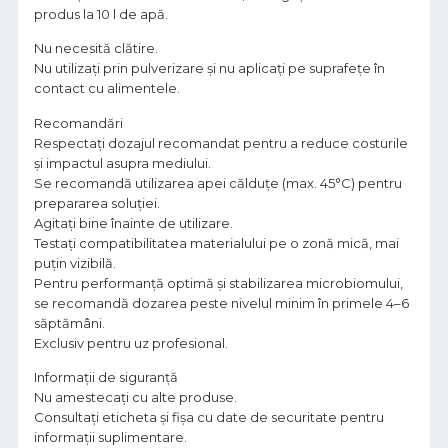
produs la 10 l de apă.
Nu necesită clătire.
Nu utilizați prin pulverizare și nu aplicați pe suprafețe în
contact cu alimentele.
Recomandări
Respectați dozajul recomandat pentru a reduce costurile
și impactul asupra mediului.
Se recomandă utilizarea apei călduțe (max. 45°C) pentru
prepararea soluției.
Agitați bine înainte de utilizare.
Testați compatibilitatea materialului pe o zonă mică, mai
puțin vizibilă.
Pentru performanță optimă și stabilizarea microbiomului,
se recomandă dozarea peste nivelul minim în primele 4–6
săptămâni.
Exclusiv pentru uz profesional.
Informații de siguranță
Nu amestecați cu alte produse.
Consultați eticheta și fișa cu date de securitate pentru
informații suplimentare.