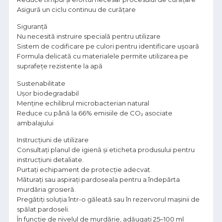
Asigură un ciclu continuu de curățare
Siguranță
Nu necesită instruire specială pentru utilizare
Sistem de codificare pe culori pentru identificare ușoară
Formula delicată cu materialele permite utilizarea pe
suprafețe rezistente la apă
Sustenabilitate
Ușor biodegradabil
Menține echilibrul microbacterian natural
Reduce cu până la 66% emisiile de CO₂ asociate
ambalajului
Instrucțiuni de utilizare
Consultați planul de igienă și eticheta produsului pentru
instrucțiuni detaliate.
Purtați echipament de protecție adecvat.
Măturați sau aspirați pardoseala pentru a îndepărta
murdăria grosieră.
Pregătiți soluția într-o găleată sau în rezervorul mașinii de
spălat pardoseli.
În funcție de nivelul de murdărie, adăugați 25–100 ml