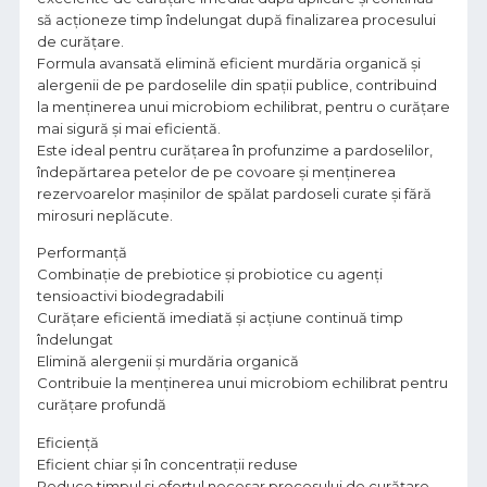
să acționeze timp îndelungat după finalizarea procesului
de curățare.
Formula avansată elimină eficient murdăria organică și
alergenii de pe pardoselile din spații publice, contribuind
la menținerea unui microbiom echilibrat, pentru o curățare
mai sigură și mai eficientă.
Este ideal pentru curățarea în profunzime a pardoselilor,
îndepărtarea petelor de pe covoare și menținerea
rezervoarelor mașinilor de spălat pardoseli curate și fără
mirosuri neplăcute.
Performanță
Combinație de prebiotice și probiotice cu agenți
tensioactivi biodegradabili
Curățare eficientă imediată și acțiune continuă timp
îndelungat
Elimină alergenii și murdăria organică
Contribuie la menținerea unui microbiom echilibrat pentru
curățare profundă
Eficiență
Eficient chiar și în concentrații reduse
Reduce timpul și efortul necesar procesului de curățare