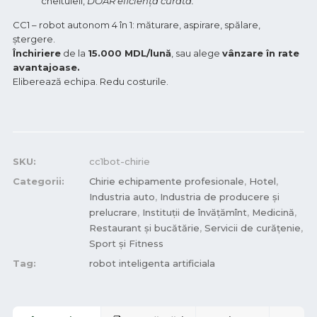
cheltuieli,
DOAR eficiență curată.
CC1 – robot autonom 4 în 1: măturare, aspirare, spălare,
ștergere.
Închiriere
de la
15.000 MDL/lună
, sau alege
vânzare în rate
avantajoase.
Eliberează echipa. Redu costurile.
SKU:
cc1bot-chirie
Categorii:
Chirie echipamente profesionale
,
Hotel
,
Industria auto
,
Industria de producere și
prelucrare
,
Instituții de învățămînt
,
Medicină
,
Restaurant și bucătărie
,
Servicii de curățenie
,
Sport și Fitness
Tag:
robot inteligenta artificiala