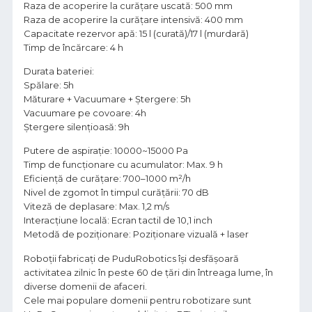
Raza de acoperire la curățare uscată: 500 mm
Raza de acoperire la curățare intensivă: 400 mm
Capacitate rezervor apă: 15 l (curată)/17 l (murdară)
Timp de încărcare: 4 h
Durata bateriei:
Spălare: 5h
Măturare + Vacuumare + Ștergere: 5h
Vacuumare pe covoare: 4h
Ștergere silențioasă: 9h
Putere de aspirație: 10000~15000 Pa
Timp de funcționare cu acumulator: Max. 9 h
Eficiență de curățare: 700–1000 m²/h
Nivel de zgomot în timpul curățării: 70 dB
Viteză de deplasare: Max. 1,2 m/s
Interacțiune locală: Ecran tactil de 10,1 inch
Metodă de poziționare: Poziționare vizuală + laser
Roboții fabricați de PuduRobotics își desfășoară
activitatea zilnic în peste 60 de țări din întreaga lume, în
diverse domenii de afaceri.
Cele mai populare domenii pentru robotizare sunt