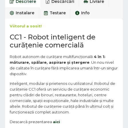
Descriere
Descărcări
Livrare
Instalare
Testare
Info
Viitorul a sosit!
CC1 - Robot inteligent de
curățenie comercială
Robot autonom de curățare multifuncțională
4 în 1:
măturare, spălare, aspirare și ștergere
. Un nou nivel
de calitate în curățare fără implicarea umană într-un singur
dspozitiv.
Inteligent, modular și prietenos cu utilizatorul. Robotul de
curățenie CC1 oferă un serviciu de curățare economic
pentru clădiri de birouri, restaurante, hoteluri, centre
comerciale, spații expoziționale, hale industriale și multe
altele. Robotul de curățenie curăță până în ultimul colț și
funcționează complet autonom.
Descarcă prezentarea
aici