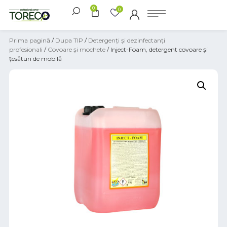
0
0
Prima pagină
/
Dupa TIP
/
Detergenți și dezinfectanți
profesionali
/
Covoare și mochete
/ Inject-Foam, detergent covoare și
țesături de mobilă