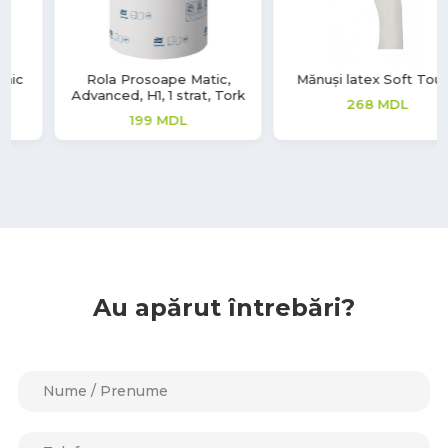
Mănuși latex Soft Touch
Mască de unică folosință BLF
Protection
268
MDL
223
MDL
Au apărut întrebări?