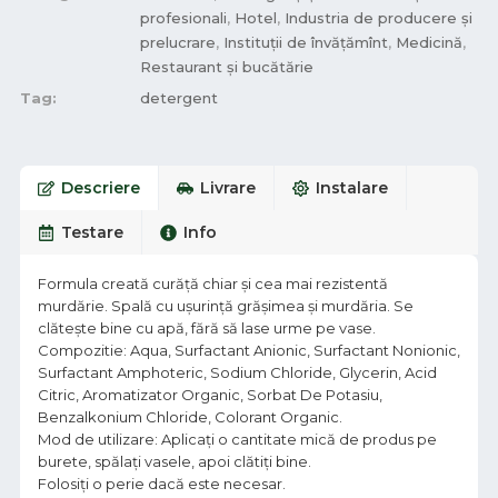
profesionali
,
Hotel
,
Industria de producere și
prelucrare
,
Instituții de învățămînt
,
Medicină
,
Restaurant și bucătărie
Tag:
detergent
Descriere
Livrare
Instalare
Testare
Info
Formula creată curăță chiar și cea mai rezistentă
murdărie. Spală cu ușurință grășimea și murdăria. Se
clătește bine cu apă, fără să lase urme pe vase.
Compozitie: Aqua, Surfactant Anionic, Surfactant Nonionic,
Surfactant Amphoteric, Sodium Chloride, Glycerin, Acid
Citric, Aromatizator Organic, Sorbat De Potasiu,
Benzalkonium Chloride, Colorant Organic.
Mod de utilizare: Aplicați o cantitate mică de produs pe
burete, spălați vasele, apoi clătiți bine.
Folosiți o perie dacă este necesar.