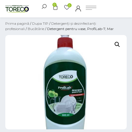
0
0
Prima pagină
/
Dupa TIP
/
Detergenți și dezinfectanți
profesionali
/
Bucătărie
/ Detergent pentru vase, ProfiLab-7, Mar