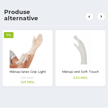
Produse
alternative
7%
Mănuși latex Grip Light
Mănuși vinil Soft Touch
139
MDL
220
MDL
129
MDL