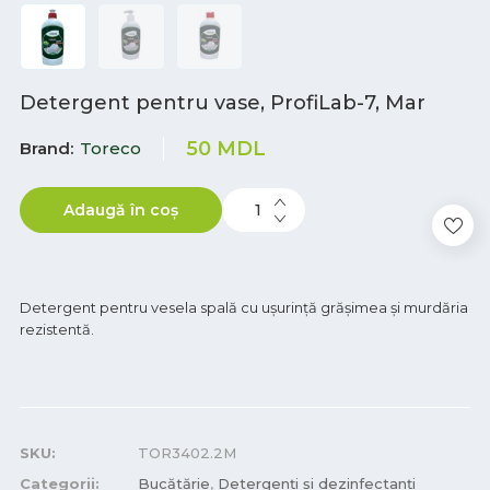
Detergent pentru vase, ProfiLab-7, Mar
50
MDL
Brand
Toreco
Adaugă în coș
Detergent pentru vesela spală cu ușurință grășimea și murdăria
rezistentă.
SKU:
TOR3402.2M
Categorii:
Bucătărie
,
Detergenți și dezinfectanți