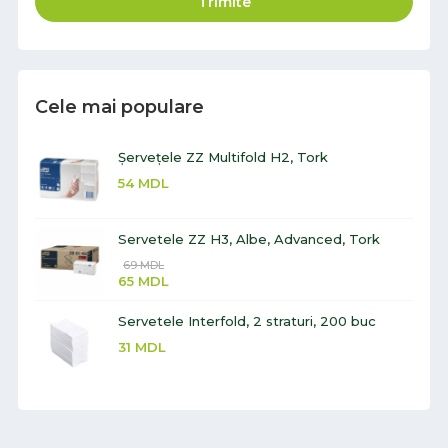
Trimite
Cele mai populare
Șervețele ZZ Multifold H2, Tork
54
MDL
Servetele ZZ H3, Albe, Advanced, Tork
69
MDL
65
MDL
Servetele Interfold, 2 straturi, 200 buc
31
MDL