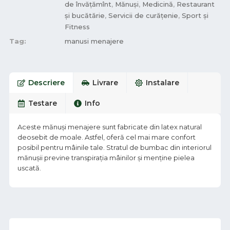
de învățămînt
,
Mănuși
,
Medicină
,
Restaurant
și bucătărie
,
Servicii de curățenie
,
Sport și
Fitness
Tag:
manusi menajere
Descriere
Livrare
Instalare
Testare
Info
Aceste mănuși menajere sunt fabricate din latex natural
deosebit de moale. Astfel, oferă cel mai mare confort
posibil pentru mâinile tale. Stratul de bumbac din interiorul
mănușii previne transpirația mâinilor și menține pielea
uscată.