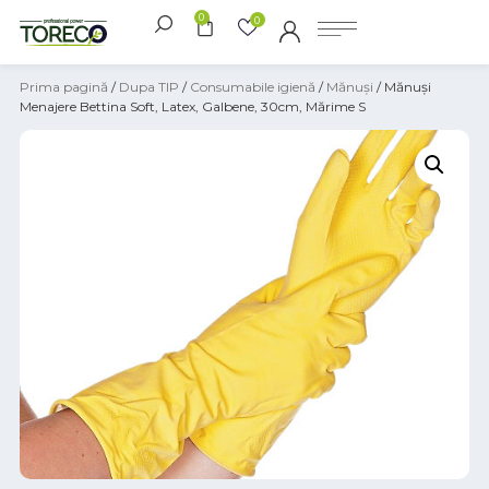
0
0
Prima pagină
/
Dupa TIP
/
Consumabile igienă
/
Mănuși
/ Mănuși
Menajere Bettina Soft, Latex, Galbene, 30cm, Mărime S