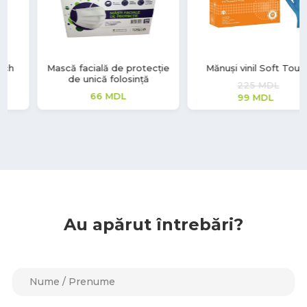
Mănuși vinil Soft Touch
Mănuși latex Grip Light
225
MDL
139
MDL
99
MDL
129
MDL
Au apărut întrebări?