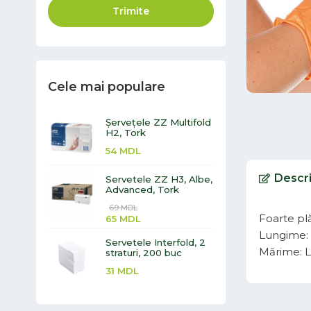
Trimite
Cele mai populare
Șervețele ZZ Multifold
H2, Tork
54
MDL
Descr
Servetele ZZ H3, Albe,
Advanced, Tork
69
MDL
Foarte plă
65
MDL
Lungime:
Servetele Interfold, 2
Mărime: L
straturi, 200 buc
31
MDL