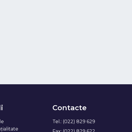
i
Contacte
de
Tel.: (022) 829 629
ialitate
Fax: (022) 829 622