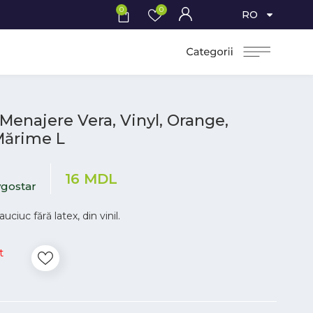
0
0
RO
Menajere Vera, Vinyl, Orange,
Mărime L
16
MDL
gostar
uciuc fără latex, din vinil.
t