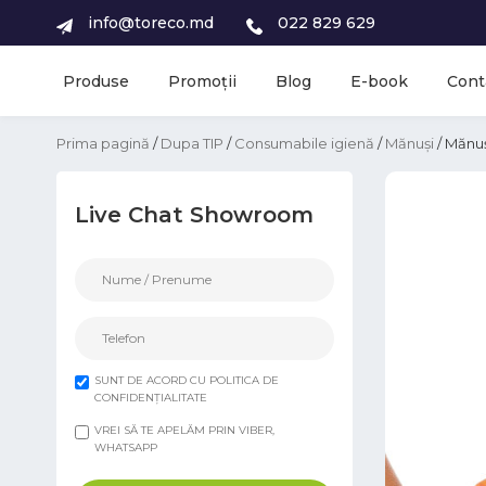
info@toreco.md
022 829 629
Produse
Promoții
Blog
E-book
Cont
Prima pagină
/
Dupa TIP
/
Consumabile igienă
/
Mănuși
/ Mănuș
Live Chat Showroom
SUNT DE ACORD CU POLITICA DE
CONFIDENȚIALITATE
VREI SĂ TE APELĂM PRIN VIBER,
WHATSAPP