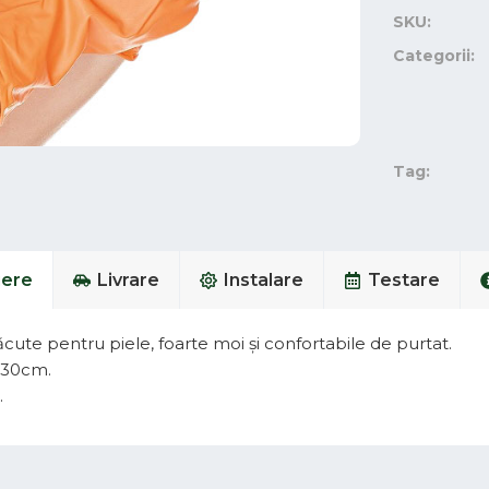
SKU:
Categorii:
Tag:
iere
Livrare
Instalare
Testare
cute pentru piele, foarte moi și confortabile de purtat.
 30cm.
.