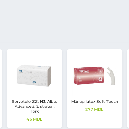
Mănuși latex Soft Touch
Șervețele umede cu
efect igienizant și de
277
MDL
curățare
28
MDL