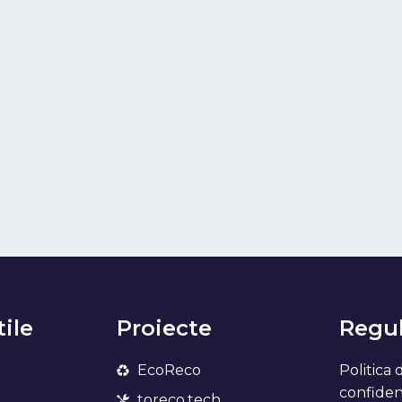
tile
Proiecte
Regul
EcoReco
Politica 
confidenț
toreco.tech