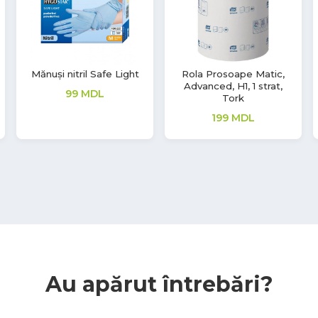
Mănuși Synmax V
Dezinfectant Alcool
pentru mâini S1,
149
MDL
Premium
70
MDL
311
MDL
Au apărut întrebări?