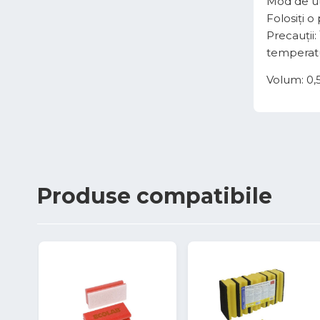
Mod de uti
Folosiți o
Precauții:
temperatu
Volum: 0,5 
Produse
compatibile