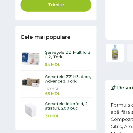
Trimite
Cele mai populare
Șervețele ZZ Multifold
H2, Tork
54
MDL
Servetele ZZ H3, Albe,
Advanced, Tork
Descr
69
MDL
65
MDL
Servetele Interfold, 2
Formula cr
straturi, 200 buc
apă, fără 
31
MDL
Compoziti
Citric, A