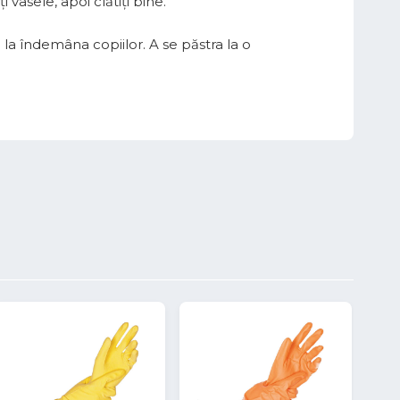
vasele, apoi clătiți bine.
i la îndemâna copiilor. A se păstra la o