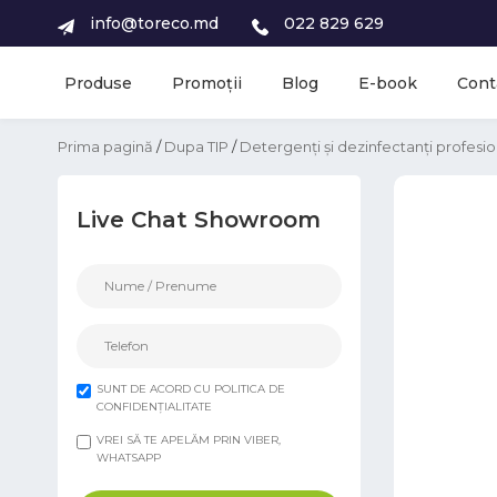
info@toreco.md
022 829 629
Produse
Promoții
Blog
E-book
Cont
Prima pagină
/
Dupa TIP
/
Detergenți și dezinfectanți profesio
Live Chat Showroom
SUNT DE ACORD CU POLITICA DE
CONFIDENȚIALITATE
VREI SĂ TE APELĂM PRIN VIBER,
WHATSAPP