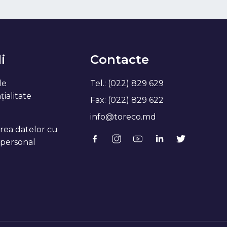
i
Contacte
de
Tel.: (022) 829 629
ialitate
Fax: (022) 829 622
info@toreco.md
rea datelor cu
 personal