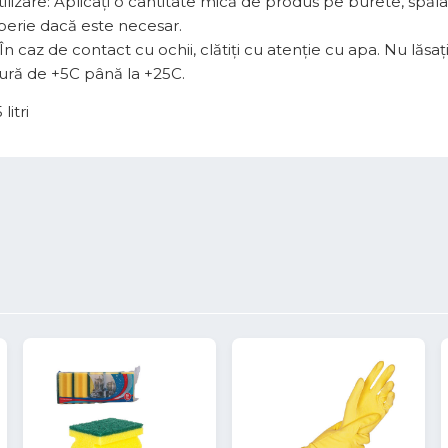
lizare: Aplicați o cantitate mică de produs pe burete, spălați 
 perie dacă este necesar.
 În caz de contact cu ochii, clătiți cu atenție cu apa. Nu lăsaț
ră de +5C până la +25C.
litri