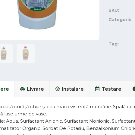
SKU:
Categorii:
Tag:
iere
Livrare
Instalare
Testare
eată curăță chiar și cea mai rezistentă murdărie. Spală cu 
să lase urme pe vase.
e: Aqua, Surfactant Anionic, Surfactant Nonionic, Surfactan
romatizator Organic, Sorbat De Potasiu, Benzalkonium Chlori