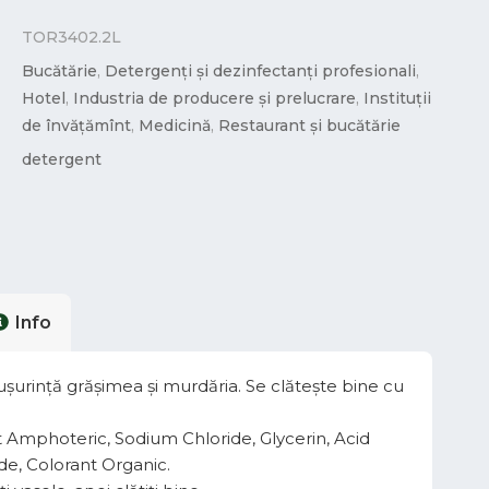
TOR3402.2L
Bucătărie
,
Detergenți și dezinfectanți profesionali
,
Hotel
,
Industria de producere și prelucrare
,
Instituții
de învățămînt
,
Medicină
,
Restaurant și bucătărie
detergent
Info
ușurință grășimea și murdăria. Se clătește bine cu
t Amphoteric, Sodium Chloride, Glycerin, Acid
de, Colorant Organic.