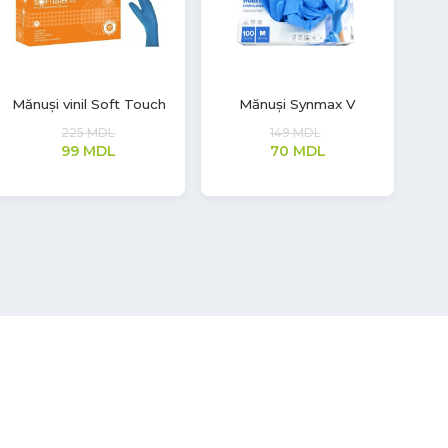
Mănuși nitril Safe Light
Mănuși nitril Aurelia
Măn
Sonic
99
MDL
380
MDL