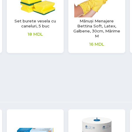
Set burete vesela cu
Mănuși Menajere
caneluri, 5 buc
Bettina Soft, Latex,
Galbene, 30cm, Mărime
18
MDL
M
16
MDL
53%