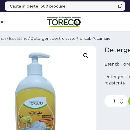
act
nali
/
Bucătărie
/ Detergent pentru vase, ProfiLab-7, Lamaie
Deterge
Brand
Tor
Detergent pe
rezistentă.