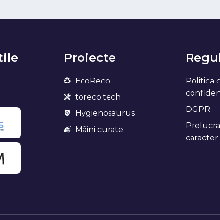
tile
Proiecte
Regul
EcoReco
Politica 
confidenț
toreco.tech
DGPR
Hygienosaurus
Prelucra
Mâini curate
caracter