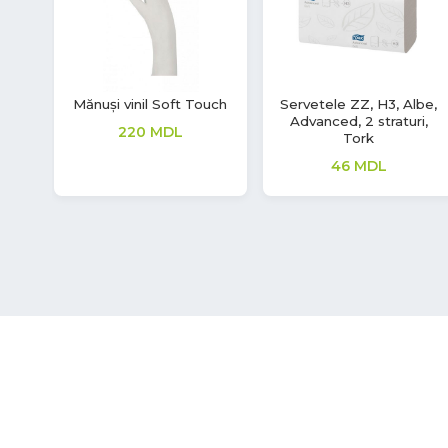
ght
Rola Prosoape Matic,
Mănuși vinil Soft Touch
Advanced, H1, 1 strat,
225
MDL
Tork
99
MDL
199
MDL