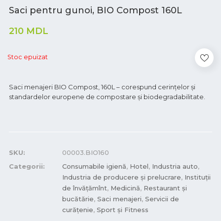
Saci pentru gunoi, BIO Compost 160L
210
MDL
Stoc epuizat
Saci menajeri BIO Compost, 160L – corespund cerințelor și
standardelor europene de compostare și biodegradabilitate.
SKU:
00003.BIO160
Categorii:
Consumabile igienă
,
Hotel
,
Industria auto
,
Industria de producere și prelucrare
,
Instituții
de învățămînt
,
Medicină
,
Restaurant și
bucătărie
,
Saci menajeri
,
Servicii de
curățenie
,
Sport și Fitness