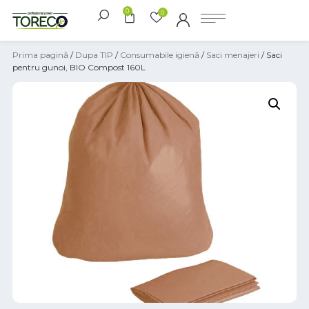
0
0
Prima pagină
/
Dupa TIP
/
Consumabile igienă
/
Saci menajeri
/ Saci
pentru gunoi, BIO Compost 160L