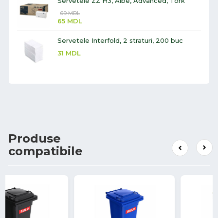
Servetele ZZ H3, Albe, Advanced, Tork
69
MDL
65
MDL
Servetele Interfold, 2 straturi, 200 buc
31
MDL
Produse
compatibile