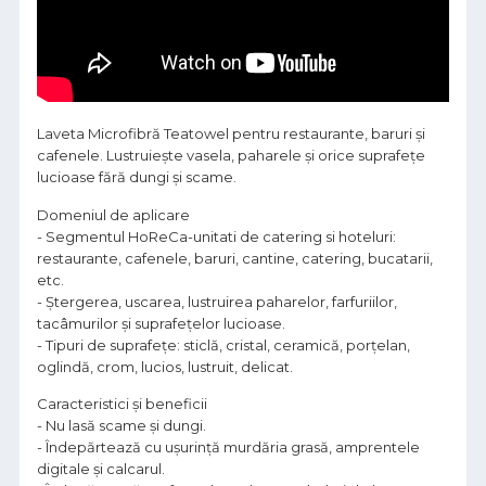
Laveta Microfibră Teatowel pentru restaurante, baruri și
cafenele. Lustruiește vasela, paharele și orice suprafețe
lucioase fără dungi și scame.
Domeniul de aplicare
- Segmentul HoReCa-unitati de catering si hoteluri:
restaurante, cafenele, baruri, cantine, catering, bucatarii,
etc.
- Ștergerea, uscarea, lustruirea paharelor, farfuriilor,
tacâmurilor și suprafețelor lucioase.
- Tipuri de suprafețe: sticlă, cristal, ceramică, porțelan,
oglindă, crom, lucios, lustruit, delicat.
Caracteristici și beneficii
- Nu lasă scame și dungi.
- Îndepărtează cu ușurință murdăria grasă, amprentele
digitale și calcarul.