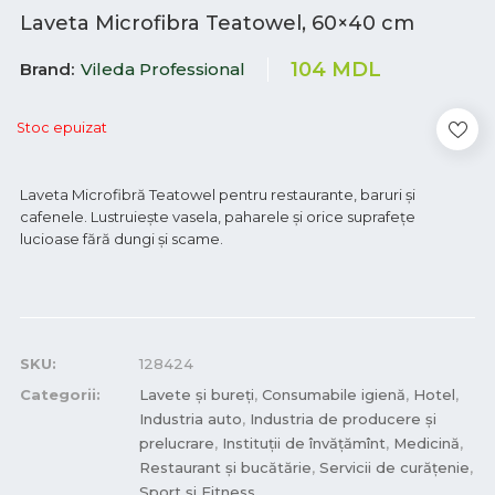
Laveta Microfibra Teatowel, 60×40 cm
104
MDL
Brand
Vileda Professional
Stoc epuizat
Laveta Microfibră Teatowel pentru restaurante, baruri și
cafenele. Lustruiește vasela, paharele și orice suprafețe
lucioase fără dungi și scame.
SKU:
128424
Categorii:
Lavete și bureți
,
Consumabile igienă
,
Hotel
,
Industria auto
,
Industria de producere și
prelucrare
,
Instituții de învățămînt
,
Medicină
,
Restaurant și bucătărie
,
Servicii de curățenie
,
Sport și Fitness