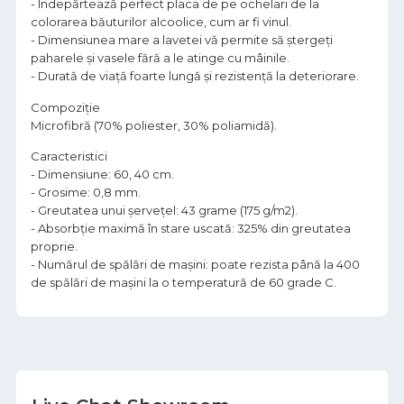
- Îndepărtează perfect placa de pe ochelari de la
colorarea băuturilor alcoolice, cum ar fi vinul.
- Dimensiunea mare a lavetei vă permite să ștergeți
paharele și vasele fără a le atinge cu mâinile.
- Durată de viață foarte lungă și rezistență la deteriorare.
Compoziție
Microfibră (70% poliester, 30% poliamidă).
Caracteristici
- Dimensiune: 60, 40 cm.
- Grosime: 0,8 mm.
- Greutatea unui șervețel: 43 grame (175 g/m2).
- Absorbție maximă în stare uscată: 325% din greutatea
proprie.
- Numărul de spălări de mașini: poate rezista până la 400
de spălări de mașini la o temperatură de 60 grade C.