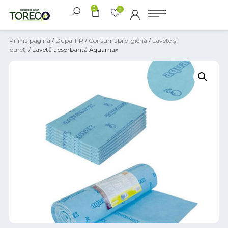
0
0
Prima pagină
/
Dupa TIP
/
Consumabile igienă
/
Lavete și
bureți
/ Lavetă absorbantă Aquamax