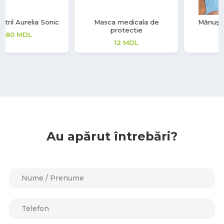
Masca medicala de
Mănuși nitril Safe Light
protectie
129
MDL
12
MDL
Au apărut întrebări?