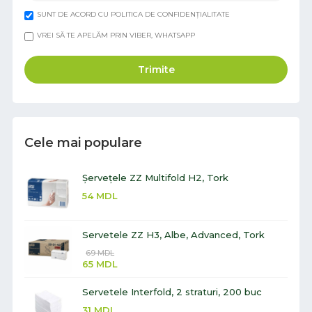
SUNT DE ACORD CU POLITICA DE CONFIDENȚIALITATE
VREI SĂ TE APELĂM PRIN VIBER, WHATSAPP
Trimite
Cele mai populare
Șervețele ZZ Multifold H2, Tork
54
MDL
Servetele ZZ H3, Albe, Advanced, Tork
69
MDL
65
MDL
Servetele Interfold, 2 straturi, 200 buc
31
MDL