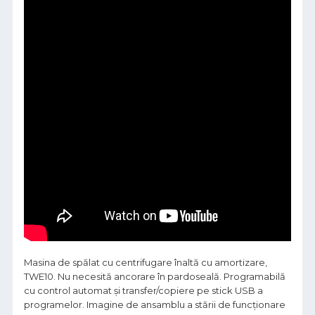
Masina de spălat cu centrifugare înaltă cu amortizare,
TWE10. Nu necesită ancorare în pardoseală. Programabilă
cu control automat și transfer/copiere pe stick USB a
programelor. Imagine de ansamblu a stării de funcționare