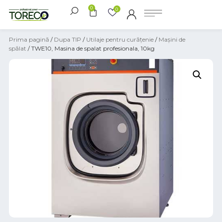
0
0
Prima pagină
/
Dupa TIP
/
Utilaje pentru curățenie
/
Mașini de
spălat
/ TWE10, Masina de spalat profesionala, 10kg