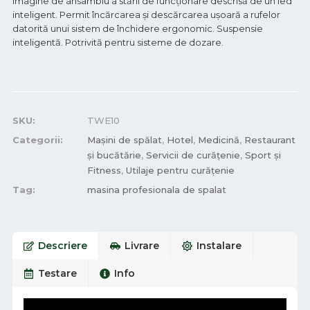
Imagine de ansamblu a stării de funcționare descrisă de un led
inteligent. Permit încărcarea și descărcarea ușoară a rufelor
datorită unui sistem de închidere ergonomic. Suspensie
inteligentă. Potrivită pentru sisteme de dozare.
SKU:
TWE10
Categorii:
Mașini de spălat
,
Hotel
,
Medicină
,
Restaurant
și bucătărie
,
Servicii de curățenie
,
Sport și
Fitness
,
Utilaje pentru curățenie
Tag:
masina profesionala de spalat
Descriere
Livrare
Instalare
Testare
Info