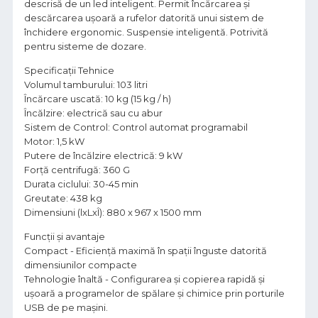
descrisă de un led inteligent. Permit încărcarea și
descărcarea ușoară a rufelor datorită unui sistem de
închidere ergonomic. Suspensie inteligentă. Potrivită
pentru sisteme de dozare.
Specificații Tehnice
Volumul tamburului: 103 litri
Încărcare uscată: 10 kg (15 kg / h)
Încălzire: electrică sau cu abur
Sistem de Control: Control automat programabil
Motor: 1,5 kW
Putere de încălzire electrică: 9 kW
Forță centrifugă: 360 G
Durata ciclului: 30-45 min
Greutate: 438 kg
Dimensiuni (lxLxÎ): 880 x 967 x 1500 mm
Funcții și avantaje
Compact - Eficiență maximă în spații înguste datorită
dimensiunilor compacte
Tehnologie înaltă - Configurarea și copierea rapidă și
ușoară a programelor de spălare și chimice prin porturile
USB de pe mașini.