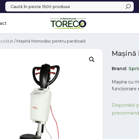
act
curățat
/ Mașină Monodisc pentru pardoseli
Mașină 
Brand
Spri
Mașina сu m
funcționare 
Disponibil 
precoman