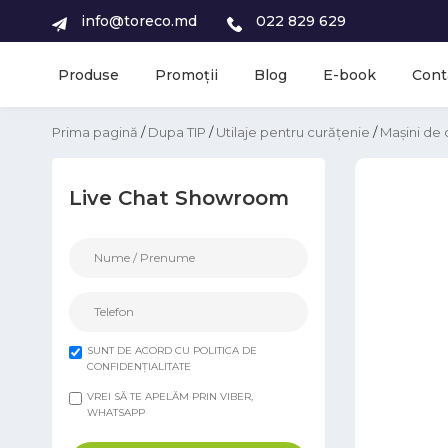
info@toreco.md
022 829 629
Produse
Promoții
Blog
E-book
Cont
Prima pagină
/
Dupa TIP
/
Utilaje pentru curățenie
/
Mașini de 
Live Chat Showroom
SUNT DE ACORD CU POLITICA DE
CONFIDENȚIALITATE
VREI SĂ TE APELĂM PRIN VIBER,
WHATSAPP