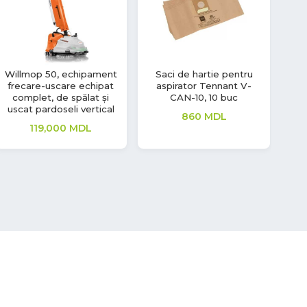
Masina frecare-uscare
Mașina Frecare-Uscare
TWE
echipata complet, T291
VLX 1040S
0
MDL
0
MDL