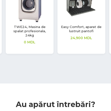
Saci de hartie pentru
TTD20, Uscator rufe
aspirator Tennant V-
profesional, electric,
CAN-10, 10 buc
20kg
860
MDL
0
MDL
Au apărut întrebări?