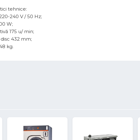
tici tehnice:
220-240 V / 50 Hz;
00 W;
tivă 175 u/ min;
 disc 432 mm;
48 kg.