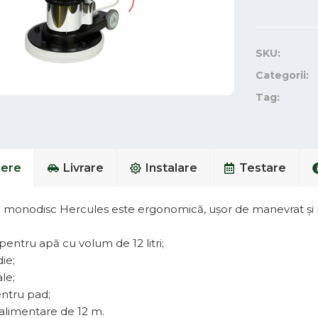
SKU:
Categorii:
Tag:
iere
Livrare
Instalare
Testare
 monodisc Hercules este ergonomică, ușor de manevrat și po
entru apă cu volum de 12 litri;
ie;
le;
ntru pad;
alimentare de 12 m.