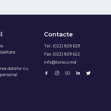
i
Contacte
de
Tel.: (022) 829 629
ialitate
Fax: (022) 829 622
info@toreco.md
rea datelor cu
 personal