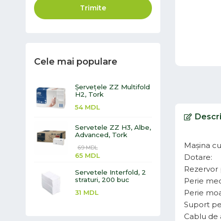
Trimite
Cele mai populare
Șervețele ZZ Multifold
H2, Tork
54
MDL
Descr
Servetele ZZ H3, Albe,
Advanced, Tork
Mașina сu
69
MDL
65
MDL
Dotare:
Rezervor p
Servetele Interfold, 2
straturi, 200 buc
Perie med
Perie moa
31
MDL
Suport pe
Cablu de 