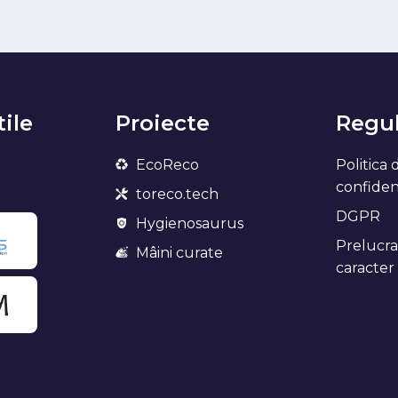
tile
Proiecte
Regul
EcoReco
Politica 
confidenț
toreco.tech
DGPR
Hygienosaurus
Prelucra
Mâini curate
caracter