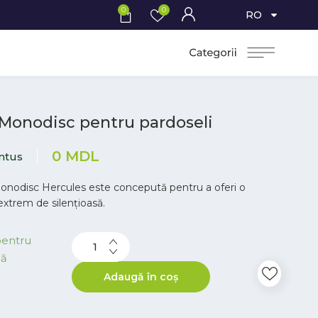
0
0
RO
Monodisc pentru pardoseli
0
MDL
ntus
onodisc Hercules este concepută pentru a oferi o
extrem de silențioasă.
pentru
dă
Adaugă în coș