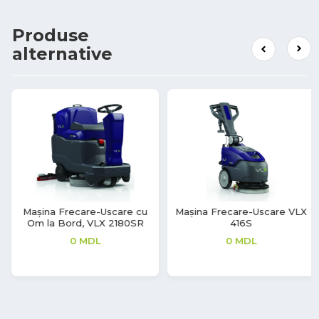
Produse
alternative
Mașina Frecare-Uscare VLX
TWE18, Masina de spalat
416S
profesionala, 18kg
0
MDL
0
MDL