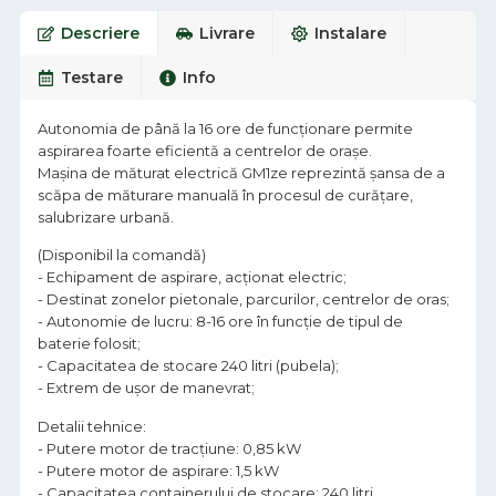
Descriere
Livrare
Instalare
Testare
Info
Autonomia de până la 16 ore de funcționare permite
aspirarea foarte eficientă a centrelor de oraşe.
Maşina de măturat electrică GM1ze reprezintă șansa de a
scăpa de măturare manuală în procesul de curățare,
salubrizare urbană.
(Disponibil la comandă)
- Echipament de aspirare, acţionat electric;
- Destinat zonelor pietonale, parcurilor, centrelor de oras;
- Autonomie de lucru: 8-16 ore în funcţie de tipul de
baterie folosit;
- Capacitatea de stocare 240 litri (pubela);
- Extrem de uşor de manevrat;
Detalii tehnice:
- Putere motor de tracţiune: 0,85 kW
- Putere motor de aspirare: 1,5 kW
- Capacitatea containerului de stocare: 240 litri