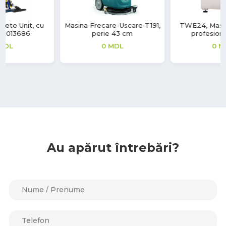
Masina Frecare-Uscare T191,
TWE24, Masina de spalat
perie 43 cm
profesionala, 24kg
0
MDL
0
MDL
Au apărut întrebări?