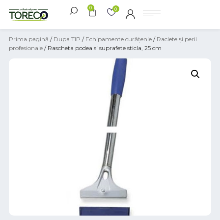
0
0
Prima pagină
/
Dupa TIP
/
Echipamente curățenie
/
Raclete și perii
profesionale
/ Rascheta podea si suprafete sticla, 25 cm