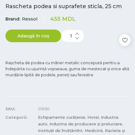
Rascheta podea si suprafete sticla, 25 cm
455
MDL
Brand
Ressol
Adaugă în coș
Rașcheta de podea cu mâner metalic concepută pentru a
îndepărta cu ușurință vopseaua, guma de mestecat și orice altă
murdărie lipită de podele, pereți sau ferestre
SKU:
01930
Categorii:
Echipamente curățenie
,
Hotel
,
Industria
auto
,
Industria de producere și prelucrare
,
Instituții de învățămînt
,
Medicină
,
Raclete și