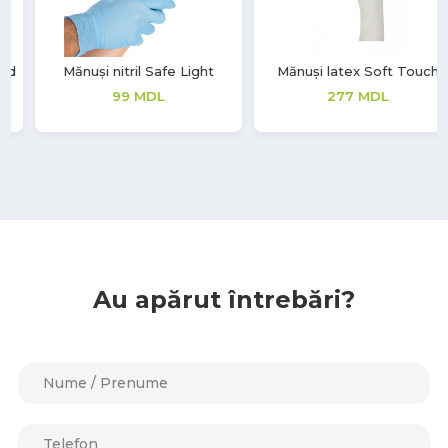
Mănuși latex Soft Touch
Masca medicala de
protectie
277
MDL
12
MDL
Au apărut întrebări?