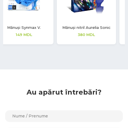
Mănuși nitril Aurelia Sonic
Mănuși latex Soft Touch
380
MDL
277
MDL
Au apărut întrebări?