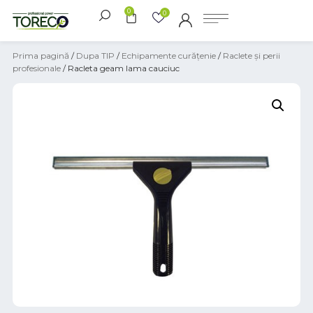
0
0
Prima pagină
/
Dupa TIP
/
Echipamente curățenie
/
Raclete și perii
profesionale
/ Racleta geam lama cauciuc