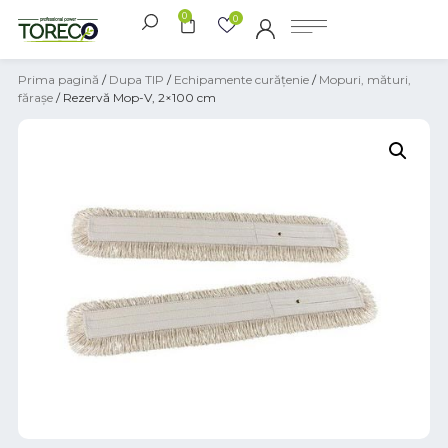
0
0
Prima pagină
/
Dupa TIP
/
Echipamente curățenie
/
Mopuri, mături,
fărașe
/ Rezervă Mop-V, 2×100 cm