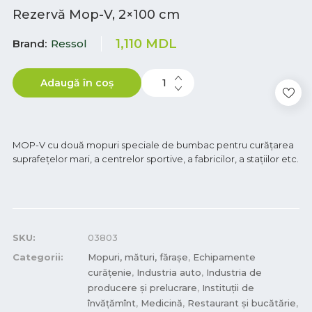
Rezervă Mop-V, 2×100 cm
1,110
MDL
Brand
Ressol
Adaugă în coș
MOP-V cu două mopuri speciale de bumbac pentru curățarea
suprafețelor mari, a centrelor sportive, a fabricilor, a stațiilor etc.
SKU:
03803
Categorii:
Mopuri, mături, fărașe
,
Echipamente
curățenie
,
Industria auto
,
Industria de
producere și prelucrare
,
Instituții de
învățămînt
,
Medicină
,
Restaurant și bucătărie
,