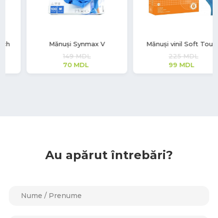
Mănuși vinil Soft Touch
Masca medicala de
protectie
225
MDL
12
MDL
99
MDL
Au apărut întrebări?