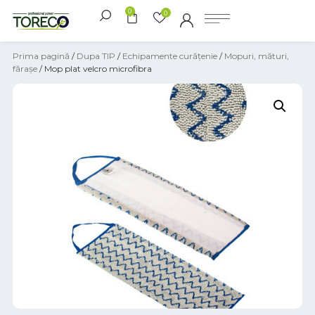
0
0
Prima pagină
/
Dupa TIP
/
Echipamente curățenie
/
Mopuri, mături,
fărașe
/ Mop plat velcro microfibra