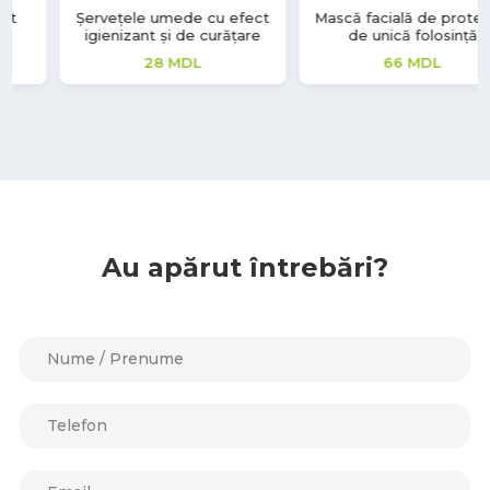
Mască facială de protecție
Servetele ZZ, H3, Albe,
de unică folosință
Advanced, 2 straturi, Tork
66
MDL
46
MDL
Au apărut întrebări?