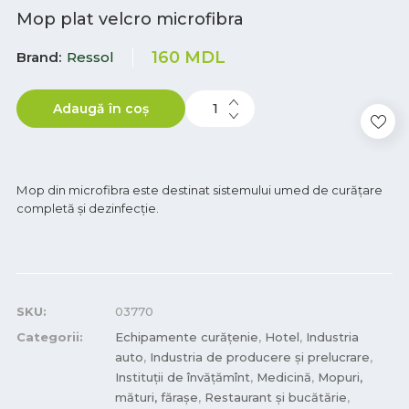
Mop plat velcro microfibra
160
MDL
Brand
Ressol
Adaugă în coș
Мop din microfibra este destinat sistemului umed de curățare
completă și dezinfecție.
SKU:
03770
Categorii:
Echipamente curățenie
,
Hotel
,
Industria
auto
,
Industria de producere și prelucrare
,
Instituții de învățămînt
,
Medicină
,
Mopuri,
mături, fărașe
,
Restaurant și bucătărie
,