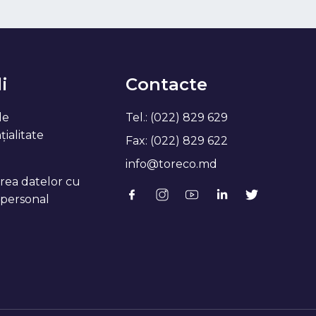
i
Contacte
de
Tel.: (022) 829 629
ialitate
Fax: (022) 829 622
info@toreco.md
rea datelor cu
 personal