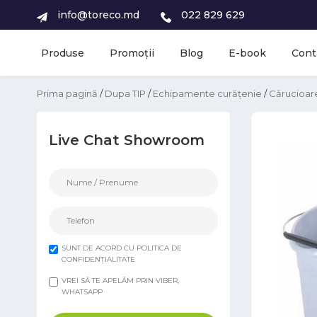
info@toreco.md
022 829 629
Produse
Promoții
Blog
E-book
Cont
Prima pagină
/
Dupa TIP
/
Echipamente curățenie
/
Cărucioare
Live Chat Showroom
SUNT DE ACORD CU POLITICA DE
CONFIDENȚIALITATE
VREI SĂ TE APELĂM PRIN VIBER,
WHATSAPP