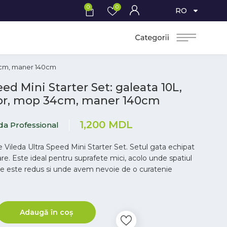
0
0
RO
34cm, maner 140cm
ed Mini Starter Set: galeata 10L,
tor, mop 34cm, maner 140cm
1,200
MDL
da Professional
e Vileda Ultra Speed Mini Starter Set. Setul gata echipat
are. Este ideal pentru suprafete mici, acolo unde spatiul
e este redus si unde avem nevoie de o curatenie
Adaugă în coș