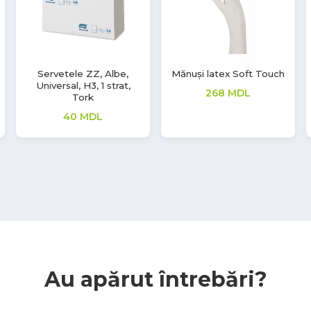
Mănuși latex Soft Touch
Mănuși vinil Soft Touch
208
MDL
220
MDL
Au apărut întrebări?