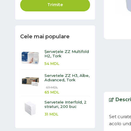
Trimite
Cele mai populare
Șervețele ZZ Multifold
H2, Tork
54
MDL
Servetele ZZ H3, Albe,
Advanced, Tork
69
MDL
65
MDL
Descr
Servetele Interfold, 2
straturi, 200 buc
31
MDL
Set curate
acolo und