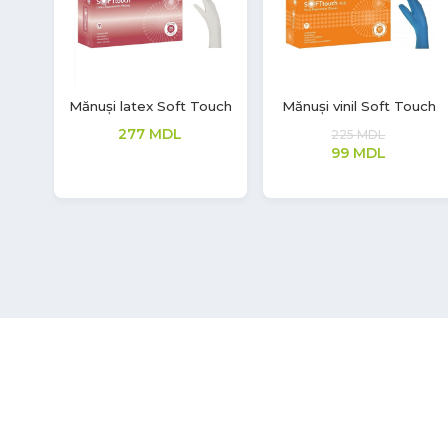
e,
Mănuși latex Soft Touch
Mască facială de
t,
protecție de unică
268
MDL
folosință
66
MDL