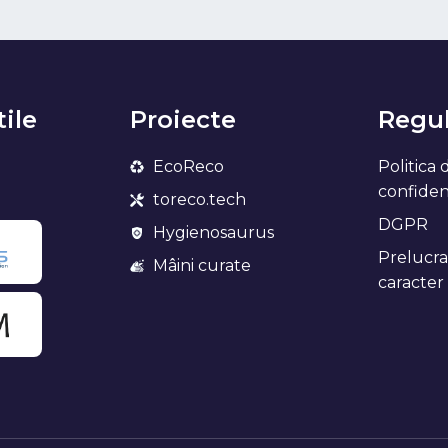
tile
Proiecte
Regul
EcoReco
Politica 
confidenț
toreco.tech
DGPR
Hygienosaurus
Prelucra
Mâini curate
caracter