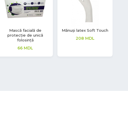
Mănuși latex Soft Touch
Rola Prosoape Matic,
Se
Advanced, H1, 1 strat,
A
277
MDL
Tork
199
MDL