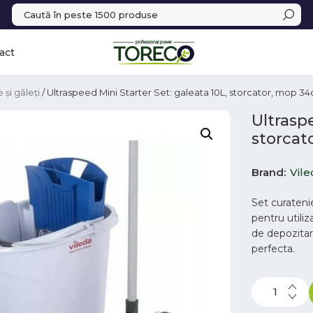
act
 și găleți
/ Ultraspeed Mini Starter Set: galeata 10L, storcator, mop 
Ultraspe
storca
Brand
Vile
Set curateni
pentru utiliz
de depozitar
perfecta.