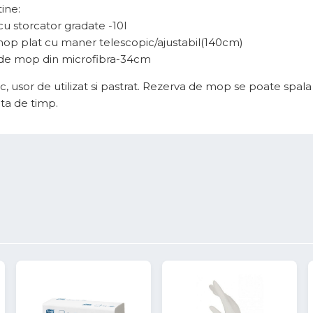
ine:
cu storcator gradate -10l
mop plat cu maner telescopic/ajustabil(140cm)
 de mop din microfibra-34cm
 usor de utilizat si pastrat. Rezerva de mop se poate spala l
ta de timp.