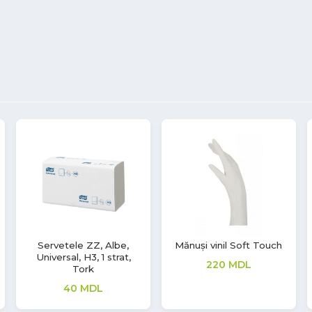
Mănuși nitril Soft Touch
Mănuși nitril Aurelia
Vivid
Sonic
362
MDL
380
MDL