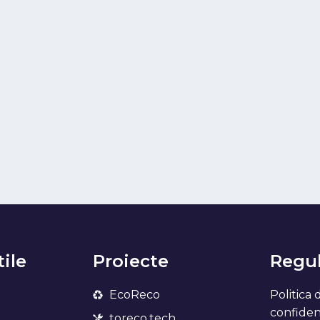
tile
Proiecte
Regul
EcoReco
Politica 
confidenț
toreco.tech