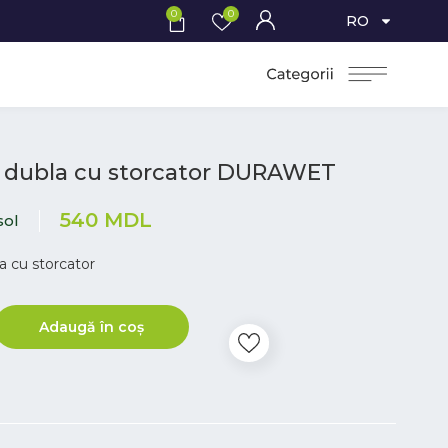
0
0
RO
 dubla cu storcator DURAWET
540
MDL
sol
a cu storcator
Adaugă în coș