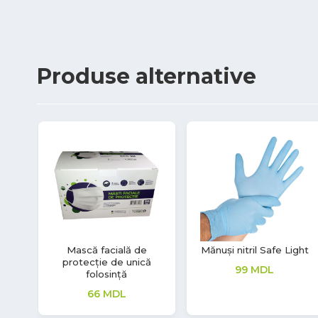
Produse
alternative
e,
Mănuși vinil Soft Touch
Mască de unică
t,
folosință, medicală
220
MDL
66
MDL