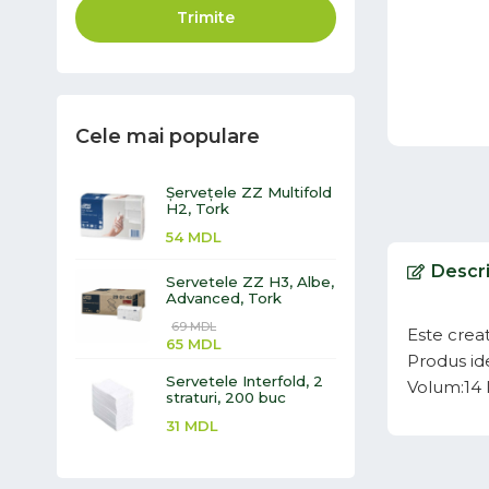
Trimite
Cele mai populare
Șervețele ZZ Multifold
H2, Tork
54
MDL
Descr
Servetele ZZ H3, Albe,
Advanced, Tork
69
MDL
Este creat
65
MDL
Produs idea
Servetele Interfold, 2
Volum:14 li
straturi, 200 buc
31
MDL