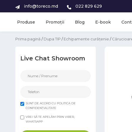
info@toreco.md
022 829 629
Produse
Promoții
Blog
E-book
Cont
Prima pagină
/
Dupa TIP
/
Echipamente curățenie
/
Cărucioare
Live Chat Showroom
SUNT DE ACORD CU POLITICA DE
CONFIDENȚIALITATE
VREI SĂ TE APELĂM PRIN VIBER,
WHATSAPP