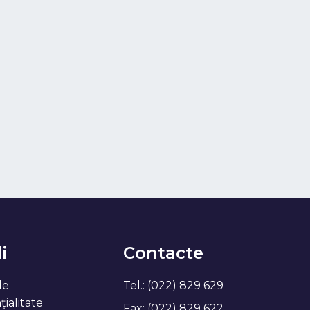
i
Contacte
de
Tel.: (022) 829 629
ialitate
Fax: (022) 829 622