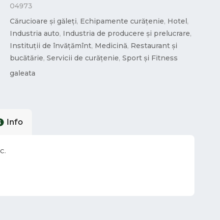
04973
Cărucioare și găleți
,
Echipamente curățenie
,
Hotel
,
Industria auto
,
Industria de producere și prelucrare
,
Instituții de învățămînt
,
Medicină
,
Restaurant și
bucătărie
,
Servicii de curățenie
,
Sport și Fitness
galeata
Info
c.