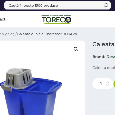
act
 și găleți
/ Galeata dubla cu storcator DURAWET
Galeata
Brand
Res
Galeata dubl