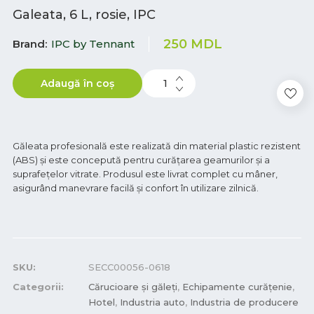
Galeata, 6 L, rosie, IPC
250
MDL
Brand
IPC by Tennant
Adaugă în coș
Găleata profesională este realizată din material plastic rezistent
(ABS) și este concepută pentru curățarea geamurilor și a
suprafețelor vitrate. Produsul este livrat complet cu mâner,
asigurând manevrare facilă și confort în utilizare zilnică.
SKU:
SECC00056-0618
Categorii:
Cărucioare și găleți
,
Echipamente curățenie
,
Hotel
,
Industria auto
,
Industria de producere