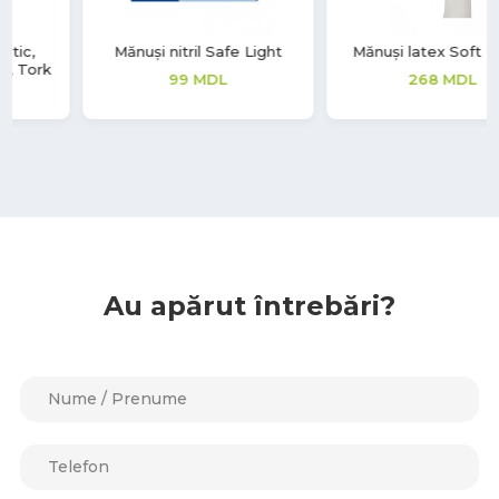
Mănuși latex Soft Touch
Masca medicala de
protectie
268
MDL
12
MDL
Au apărut întrebări?