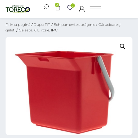
0
0
Prima pagină
/
Dupa TIP
/
Echipamente curățenie
/
Cărucioare și
găleți
/ Galeata, 6 L, rosie, IPC