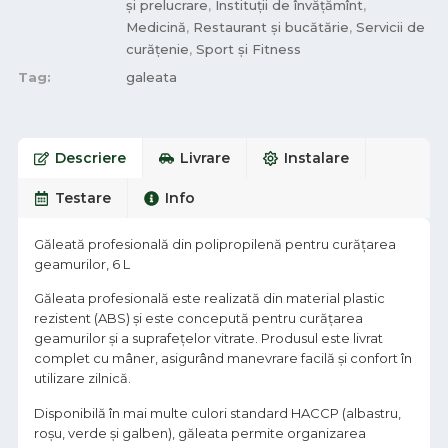
și prelucrare
,
Instituții de învățămînt
,
Medicină
,
Restaurant și bucătărie
,
Servicii de
curățenie
,
Sport și Fitness
Tag:
galeata
Descriere
Livrare
Instalare
Testare
Info
Găleată profesională din polipropilenă pentru curățarea
geamurilor, 6 L
Găleata profesională este realizată din material plastic
rezistent (ABS) și este concepută pentru curățarea
geamurilor și a suprafețelor vitrate. Produsul este livrat
complet cu mâner, asigurând manevrare facilă și confort în
utilizare zilnică.
Disponibilă în mai multe culori standard HACCP (albastru,
roșu, verde și galben), găleata permite organizarea