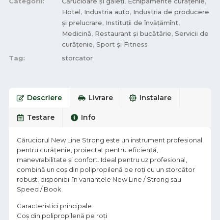
Categorii:
Cărucioare și găleți
,
Echipamente curățenie
,
Hotel
,
Industria auto
,
Industria de producere
și prelucrare
,
Instituții de învățămînt
,
Medicină
,
Restaurant și bucătărie
,
Servicii de
curățenie
,
Sport și Fitness
Tag:
storcator
Descriere
Livrare
Instalare
Testare
Info
Căruciorul New Line Strong este un instrument profesional
pentru curățenie, proiectat pentru eficiență,
manevrabilitate și confort. Ideal pentru uz profesional,
combină un coș din polipropilenă pe roți cu un storcător
robust, disponibil în variantele New Line / Strong sau
Speed / Book.
Caracteristici principale:
Coș din polipropilenă pe roți