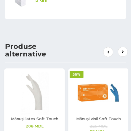
31
MDL
Produse
alternative
56%
Mănuși latex Soft Touch
Mănuși vinil Soft Touch
208
MDL
225
MDL