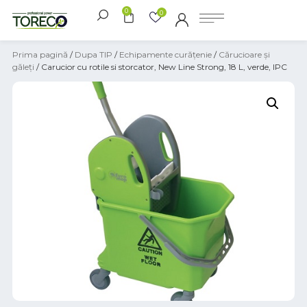
0
0
Prima pagină
/
Dupa TIP
/
Echipamente curățenie
/
Cărucioare și
găleți
/ Carucior cu rotile si storcator, New Line Strong, 18 L, verde, IPC