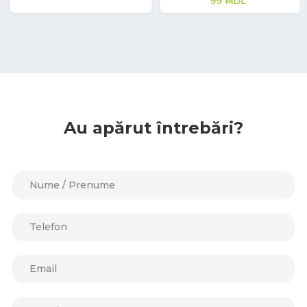
99
MDL
Au apărut întrebări?