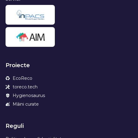
Proiecte
EcoReco
toreco.tech
Hygienosaurus
Mâini curate
Reguli