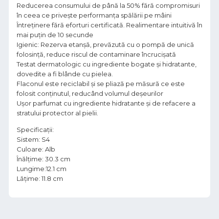
Reducerea consumului de până la 50% fără compromisuri
în ceea ce privește performanța spălării pe mâini
Întreținere fără eforturi certificată. Realimentare intuitivă în
mai puțin de 10 secunde
Igienic: Rezerva etanșă, prevăzută cu o pompă de unică
folosință, reduce riscul de contaminare încrucișată
Testat dermatologic cu ingrediente bogate și hidratante,
dovedite a fi blânde cu pielea.
Flaconul este reciclabil și se pliază pe măsură ce este
folosit conținutul, reducând volumul deșeurilor
Ușor parfumat cu ingrediente hidratante și de refacere a
stratului protector al pielii.
Specificații:
Sistem: S4
Culoare: Alb
Înălțime: 30.3 cm
Lungime:12.1 cm
Lățime: 11.8 cm