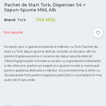
Pachet de Start Tork, Dispenser S4 +
Sapun-Spuma Mild, Alb
740
MDL
Brand
Tork
Stoc epuizat
Începeți ușor o igienă excelentă a mâinilor cu Tork Pachet de
start cu Tork săpun spumă delicat. Include un dozator alb S4
pentru îngrijirea pielii și o rezervă de săpun spumă delicat.
Oferă îngrijire pielii normale și uscate cu ingrediente hidratante
și de refacere, parfum proaspăt și o spumă moale și cremoasă
pentru spălarea delicată a mâinilor. Economisiți timp și efort cu
dozatoarele Tork pentru îngrijirea pielii (S4) cu reumplere în mai
puțin de 10 secunde.