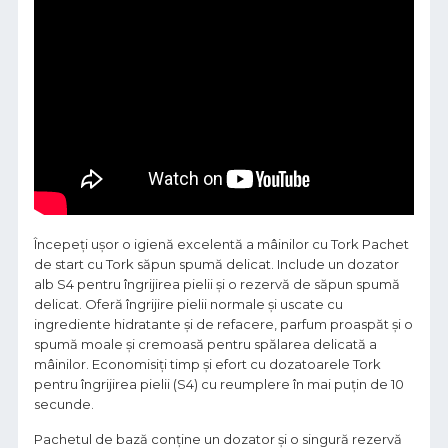
Începeți ușor o igienă excelentă a mâinilor cu Tork Pachet
de start cu Tork săpun spumă delicat. Include un dozator
alb S4 pentru îngrijirea pielii și o rezervă de săpun spumă
delicat. Oferă îngrijire pielii normale și uscate cu
ingrediente hidratante și de refacere, parfum proaspăt și o
spumă moale și cremoasă pentru spălarea delicată a
mâinilor. Economisiți timp și efort cu dozatoarele Tork
pentru îngrijirea pielii (S4) cu reumplere în mai puțin de 10
secunde.
Pachetul de bază conține un dozator și o singură rezervă