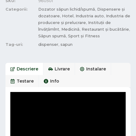
SKU:
960501
Categorii:
Dozator săpun lichid/spumă
,
Dispensere și
dozatoare
,
Hotel
,
Industria auto
,
Industria de
producere și prelucrare
,
Instituții de
învățămînt
,
Medicină
,
Restaurant și bucătărie
,
Săpun spumă
,
Sport și Fitness
Tag-uri:
dispenser
,
sapun
Descriere
Livrare
Instalare
Testare
Info