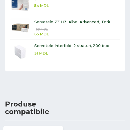
54
MDL
Servetele ZZ H3, Albe, Advanced, Tork
69
MDL
65
MDL
Servetele Interfold, 2 straturi, 200 buc
31
MDL
Produse
compatibile