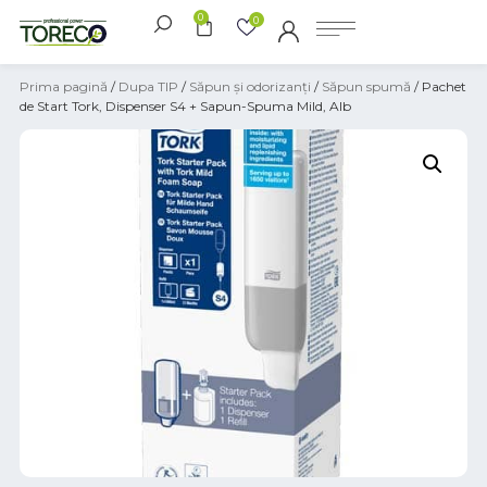
0
0
Prima pagină
/
Dupa TIP
/
Săpun și odorizanți
/
Săpun spumă
/ Pachet
de Start Tork, Dispenser S4 + Sapun-Spuma Mild, Alb