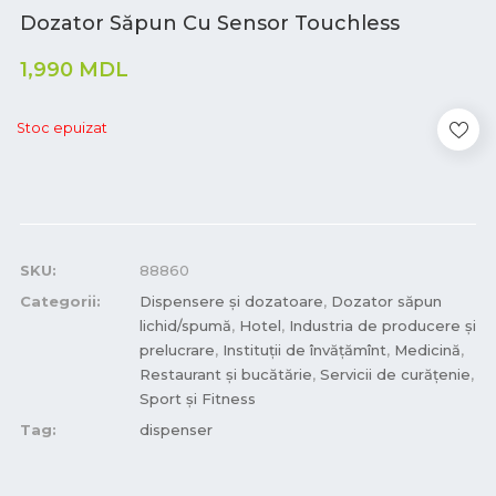
Dozator Săpun Cu Sensor Touchless
1,990
MDL
Stoc epuizat
SKU:
88860
Categorii:
Dispensere și dozatoare
,
Dozator săpun
lichid/spumă
,
Hotel
,
Industria de producere și
prelucrare
,
Instituții de învățămînt
,
Medicină
,
Restaurant și bucătărie
,
Servicii de curățenie
,
Sport și Fitness
Tag:
dispenser