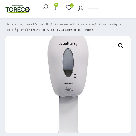
0
0
Prima pagină
/
Dupa TIP
/
Dispensere și dozatoare
/
Dozator săpun
lichid/spumă
/ Dozator Săpun Cu Sensor Touchless