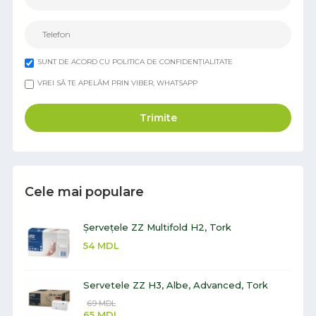
SUNT DE ACORD CU POLITICA DE CONFIDENȚIALITATE
VREI SĂ TE APELĂM PRIN VIBER, WHATSAPP
Trimite
Cele mai populare
Șervețele ZZ Multifold H2, Tork
54
MDL
Servetele ZZ H3, Albe, Advanced, Tork
69
MDL
65
MDL