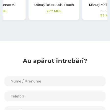
Mănuși vinil Soft Touch
Mănuși vinil Soft Touch
225
MDL
220
MDL
99
MDL
Au apărut întrebări?