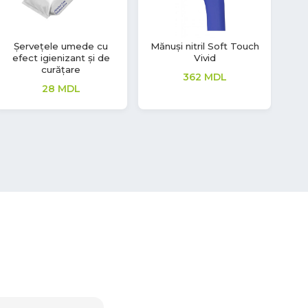
Mănuși latex Aurelia
Mănuși latex Soft Touch
Mă
Vintage
208
MDL
208
MDL