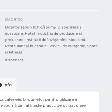
DADB100
Dozator săpun lichid/spumă
,
Dispensere și
dozatoare
,
Hotel
,
Industria de producere și
prelucrare
,
Instituții de învățămînt
,
Medicină
,
Restaurant și bucătărie
,
Servicii de curățenie
,
Sport
și Fitness
dispenser
Info
cafenele, birouri etc., pentru utilizare în
n-spumă din față. Este practic de utilizat si are