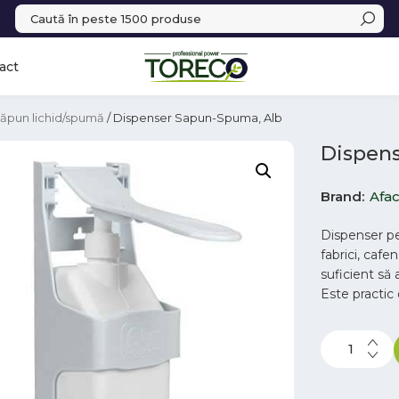
act
ăpun lichid/spumă
/ Dispenser Sapun-Spuma, Alb
Dispen
Brand
Afac
Dispenser pe
fabrici, cafen
suficient să 
Este practic 