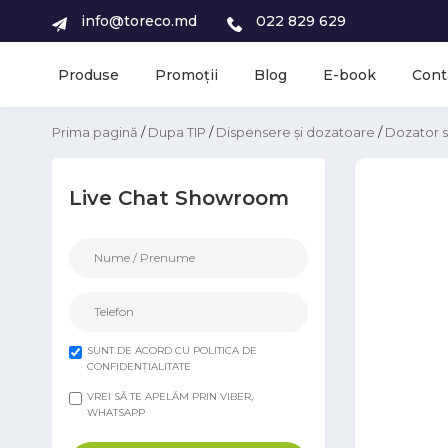
info@toreco.md
022 829 629
Produse
Promoții
Blog
E-book
Cont
Prima pagină
/
Dupa TIP
/
Dispensere și dozatoare
/
Dozator s
Live Chat Showroom
SUNT DE ACORD CU POLITICA DE
CONFIDENȚIALITATE
VREI SĂ TE APELĂM PRIN VIBER,
WHATSAPP