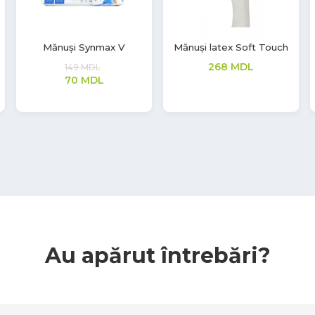
Mănuși nitril Soft Touch
Mănuși latex Soft Touch
Vivid
277
MDL
362
MDL
Au apărut întrebări?