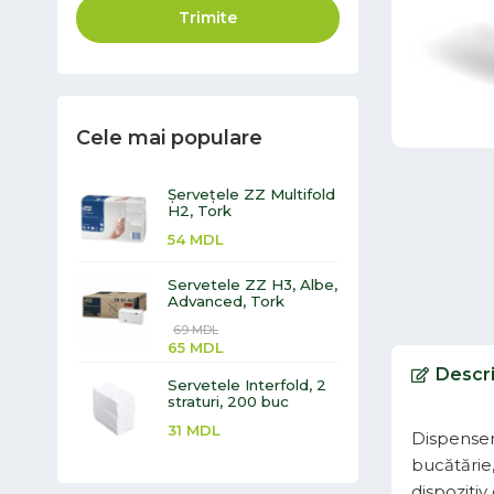
Trimite
Cele mai populare
Șervețele ZZ Multifold
H2, Tork
54
MDL
Servetele ZZ H3, Albe,
Advanced, Tork
69
MDL
65
MDL
Descr
Servetele Interfold, 2
straturi, 200 buc
31
MDL
Dispenser 
bucătărie,
dispozitiv