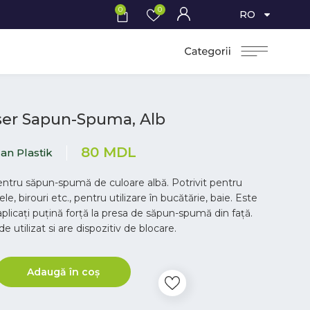
0
0
RO
ser Sapun-Spuma, Alb
80
MDL
an Plastik
ntru săpun-spumă de culoare albă. Potrivit pentru
ele, birouri etc., pentru utilizare în bucătărie, baie. Este
aplicați puțină forță la presa de săpun-spumă din față.
de utilizat si are dispozitiv de blocare.
Adaugă în coș