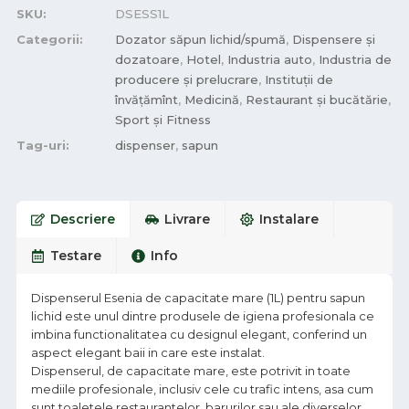
SKU:
DSESS1L
Categorii:
Dozator săpun lichid/spumă
,
Dispensere și
dozatoare
,
Hotel
,
Industria auto
,
Industria de
producere și prelucrare
,
Instituții de
învățămînt
,
Medicină
,
Restaurant și bucătărie
,
Sport și Fitness
Tag-uri:
dispenser
,
sapun
Descriere
Livrare
Instalare
Testare
Info
Dispenserul Esenia de capacitate mare (1L) pentru sapun
lichid este unul dintre produsele de igiena profesionala ce
imbina functionalitatea cu designul elegant, conferind un
aspect elegant baii in care este instalat.
Dispenserul, de capacitate mare, este potrivit in toate
mediile profesionale, inclusiv cele cu trafic intens, asa cum
sunt toaletele restaurantelor, barurilor sau ale diverselor