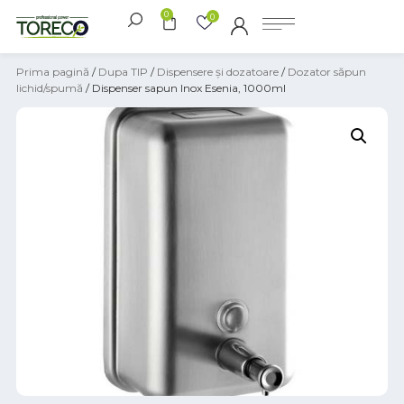
0
0
Prima pagină
/
Dupa TIP
/
Dispensere și dozatoare
/
Dozator săpun
lichid/spumă
/ Dispenser sapun Inox Esenia, 1000ml