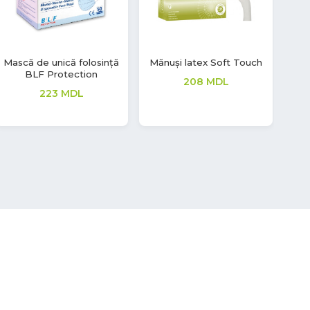
Mănuși nitril Soft Touch
Mănuși latex Soft Touch
Mă
Vivid
208
MDL
362
MDL