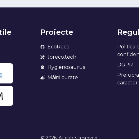
tile
Proiecte
Regul
EcoReco
Politica 
confidenț
toreco.tech
DGPR
Hygienosaurus
Prelucra
Mâini curate
caracter
© 2026. All rights reserved.