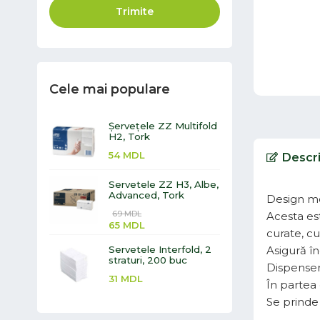
Trimite
Cele mai populare
Șervețele ZZ Multifold
H2, Tork
54
MDL
Descr
Servetele ZZ H3, Albe,
Advanced, Tork
Design mod
69
MDL
Acesta est
65
MDL
curate, cu
Asigură în
Servetele Interfold, 2
straturi, 200 buc
Dispenser 
31
MDL
În partea
Se prinde 