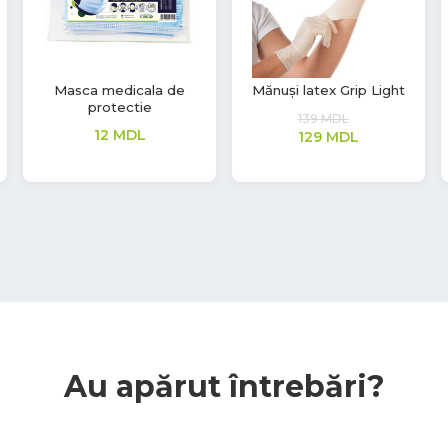
Mănuși latex Soft Touch
Mănuși latex Soft Touch
208
MDL
277
MDL
Au apărut întrebări?