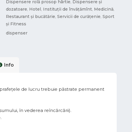
Dispensere rolă prosop hârtie
,
Dispensere și
dozatoare
,
Hotel
,
Instituții de învățămînt
,
Medicină
,
Restaurant și bucătărie
,
Servicii de curățenie
,
Sport
și Fitness
dispenser
Info
 suprafețele de lucru trebuie păstrate permanent
umului, în vederea reîncărcării).
.