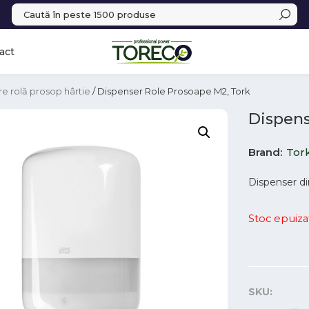
act
e rolă prosop hârtie
/ Dispenser Role Prosoape M2, Tork
Dispens
Brand
Tor
Dispenser din
Stoc epuiza
SKU: