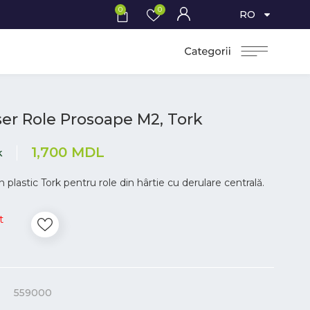
0
0
RO
er Role Prosoape M2, Tork
1,700
MDL
k
 plastic Tork pentru role din hârtie cu derulare centrală.
t
559000