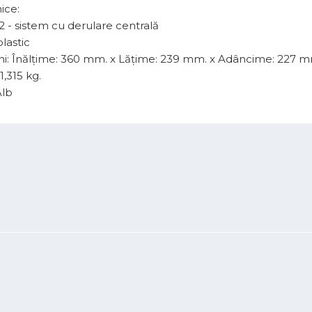
ice:
2 - sistem cu derulare centrală
plastic
i: Înălțime: 360 mm. x Lățime: 239 mm. x Adâncime: 227 m
1,315 kg.
Alb