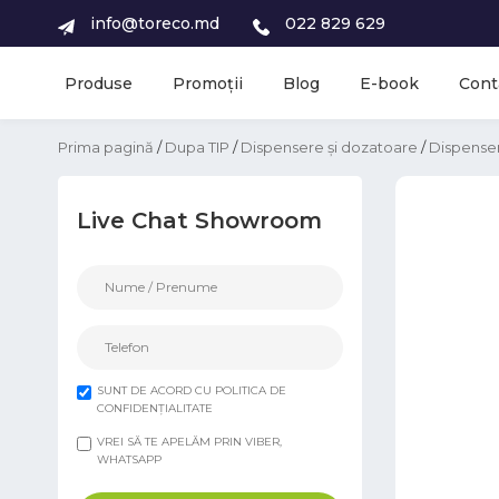
info@toreco.md
022 829 629
Produse
Promoții
Blog
E-book
Cont
Prima pagină
/
Dupa TIP
/
Dispensere și dozatoare
/
Dispenser
Live Chat Showroom
SUNT DE ACORD CU POLITICA DE
CONFIDENȚIALITATE
VREI SĂ TE APELĂM PRIN VIBER,
WHATSAPP