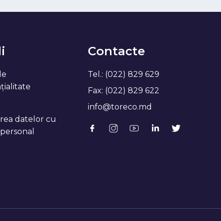
i
Contacte
de
Tel.: (022) 829 629
ialitate
Fax: (022) 829 622
info@toreco.md
rea datelor cu
 personal