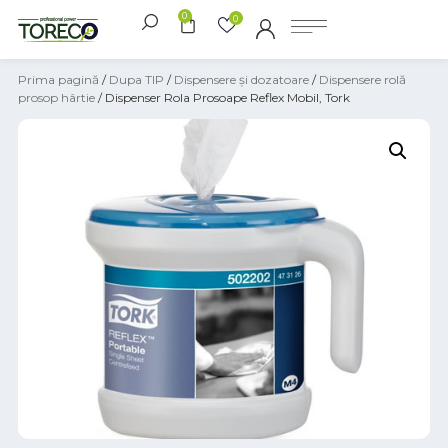
0
0
Prima pagină
/
Dupa TIP
/
Dispensere și dozatoare
/
Dispensere rolă
prosop hârtie
/ Dispenser Rola Prosoape Reflex Mobil, Tork