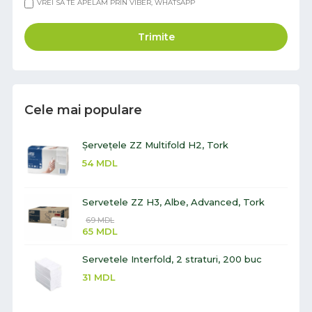
VREI SĂ TE APELĂM PRIN VIBER, WHATSAPP
Trimite
Cele mai populare
Șervețele ZZ Multifold H2, Tork
54
MDL
Servetele ZZ H3, Albe, Advanced, Tork
69
MDL
65
MDL
Servetele Interfold, 2 straturi, 200 buc
31
MDL