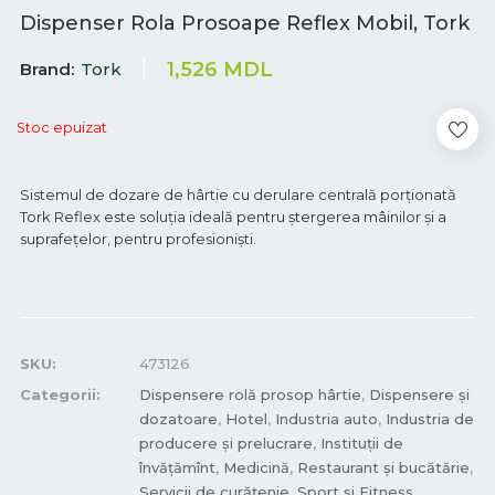
Dispenser Rola Prosoape Reflex Mobil, Tork
1,526
MDL
Brand
Tork
Stoc epuizat
Sistemul de dozare de hârtie cu derulare centrală porționată
Tork Reflex este soluția ideală pentru ștergerea mâinilor și a
suprafețelor, pentru profesioniști.
SKU:
473126
Categorii:
Dispensere rolă prosop hârtie
,
Dispensere și
dozatoare
,
Hotel
,
Industria auto
,
Industria de
producere și prelucrare
,
Instituții de
învățămînt
,
Medicină
,
Restaurant și bucătărie
,
Servicii de curățenie
,
Sport și Fitness