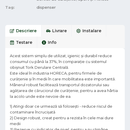
Tag:
dispenser
Descriere
Livrare
Instalare
Testare
Info
Acest sistem simplu de utilizat, igienic și durabil reduce
consumul cu până la 37%, în comparație cu sistemul
obișnuit Tork Derulare Centrală.
Este ideal în industria HORECA, pentru firmele de
curățenie și în medii în care mobilitatea este importantă.
Mânerul robust facilitează transportul dozatorului sau
agățarea de căruciorul de curățenie, pentru a avea hârtia
la acolo unde este nevoie de ea.
1) Atingi doar ce urmează să folosești - reduce riscul de
contaminare încrucișată
2) Design robust, creat pentru a rezista în cele mai dure
medii
3) Rezerve cu indicator de nivel, pentru a nu rămâne