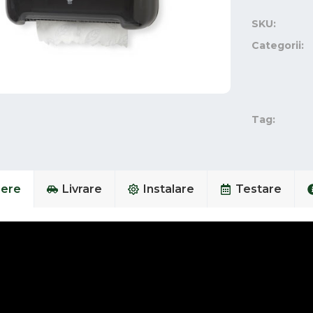
SKU:
Categorii:
Tag:
iere
Livrare
Instalare
Testare