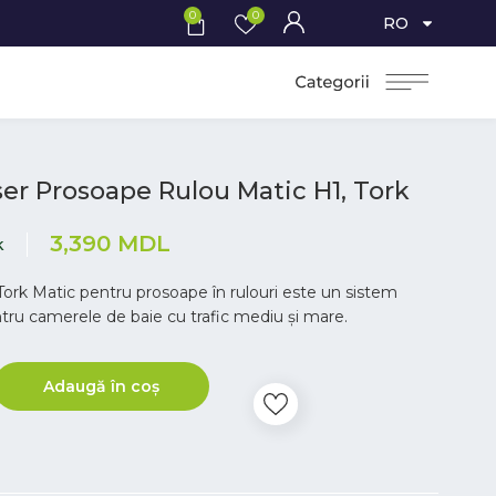
0
0
RO
er Prosoape Rulou Matic H1, Tork
3,390
MDL
k
 Tork Matic pentru prosoape în rulouri este un sistem
ru camerele de baie cu trafic mediu și mare.
Adaugă în coș