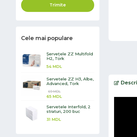
Trimite
Cele mai populare
Șervețele ZZ Multifold
H2, Tork
54
MDL
Servetele ZZ H3, Albe,
Descr
Advanced, Tork
69
MDL
65
MDL
Servetele Interfold, 2
straturi, 200 buc
31
MDL