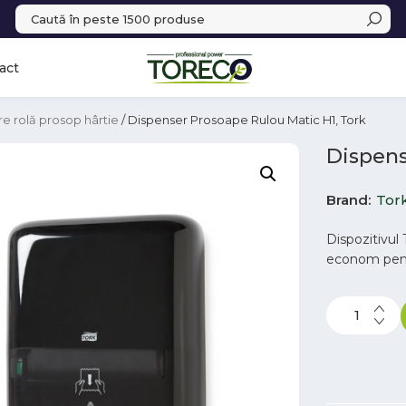
act
e rolă prosop hârtie
/ Dispenser Prosoape Rulou Matic H1, Tork
Dispens
Brand
Tor
Dispozitivul
econom pent