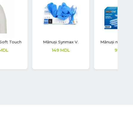
Mănuși Synmax V.
Mănuși nitril Safe Light
Se
A
149
MDL
99
MDL