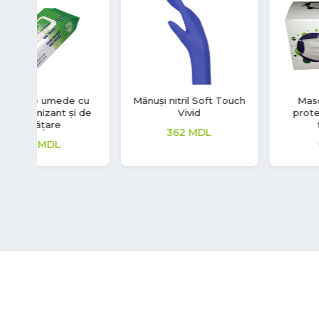
cu
Mănuși nitril Soft Touch
Mască facială de
de
Vivid
protecție de unică
folosință
362
MDL
66
MDL