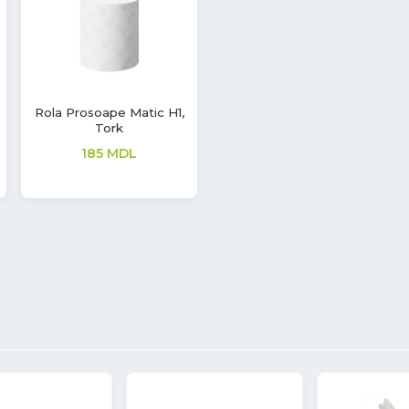
Rola Prosoape Matic H1,
Tork
185
MDL