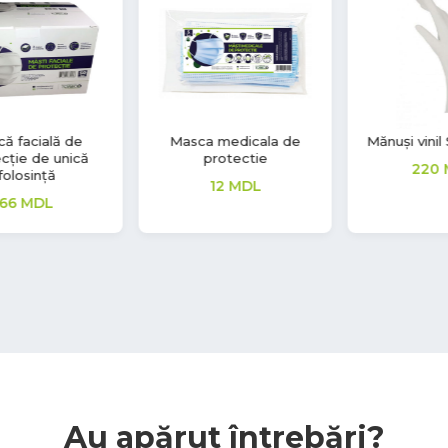
Masca medicala de
Mănuși vinil Soft Touch
protectie
220
MDL
12
MDL
Au apărut întrebări?