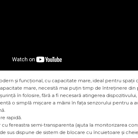
ern și funcțional, cu capacitate mare, ideal pentru spații cu t
apacitate mare, necesită mai puțin timp de întreținere din 
urință în folosire, fără a fi necesară atingerea dispozitivul
ientă o simplă mișcare a mâinii în fața senzorului pentru a 
nă.
re rapidă.
cu fereastra semi-transparenta (ajuta la monitorizarea cons
 de sus dispune de sistem de blocare cu încuietoare și cheie