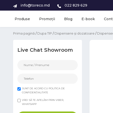
info@toreco.md
022 829 629
Produse
Promoții
Blog
E-book
Cont
Prima pagină
/
Dupa TIP
/
Dispensere și dozatoare
/
Dispenser
Live Chat Showroom
SUNT DE ACORD CU POLITICA DE
CONFIDENȚIALITATE
VREI SĂ TE APELĂM PRIN VIBER,
WHATSAPP