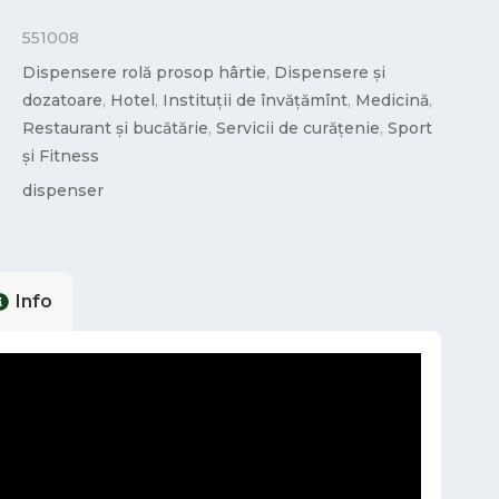
551008
Dispensere rolă prosop hârtie
,
Dispensere și
dozatoare
,
Hotel
,
Instituții de învățămînt
,
Medicină
,
Restaurant și bucătărie
,
Servicii de curățenie
,
Sport
și Fitness
dispenser
Info