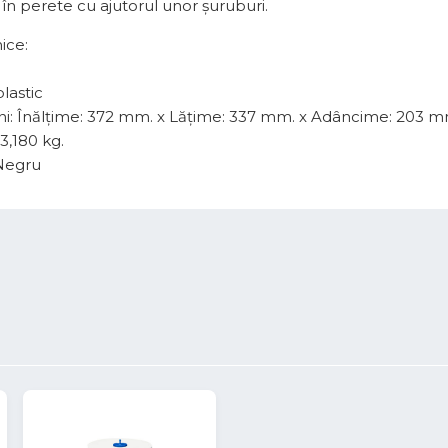
în perete cu ajutorul unor șuruburi.
ice:
1
plastic
i: Înălțime: 372 mm. x Lățime: 337 mm. x Adâncime: 203 m
3,180 kg.
Negru