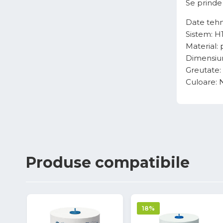
Se prinde 
Date tehn
Sistem: H
Material: 
Dimensiun
Greutate: 
Culoare: 
Produse
compatibile
18%