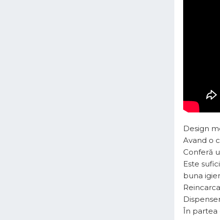
Design mod
Avand o c
Conferă uș
Este sufic
buna igie
Reincarca
Dispenser 
În partea