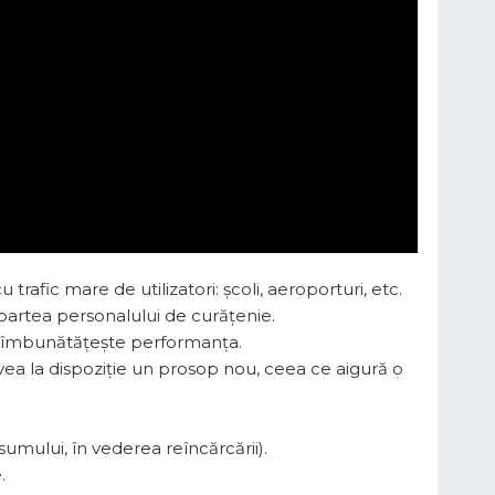
rafic mare de utilizatori: școli, aeroporturi, etc.
partea personalului de curățenie.
ui, îmbunătățește performanța.
avea la dispoziție un prosop nou, ceea ce aigură o
umului, în vederea reîncărcării).
.