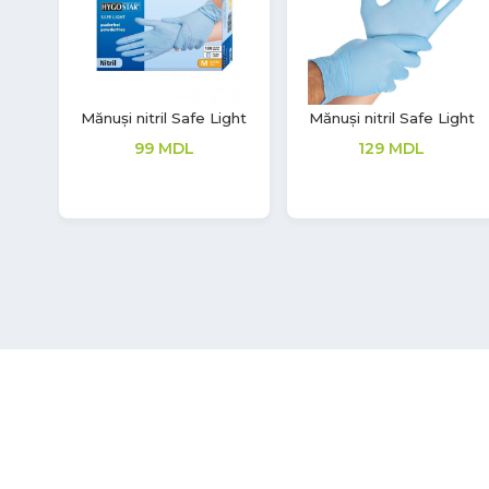
Mănuși nitril Safe Light
Mănuși latex Soft Touch
ă
99
MDL
208
MDL