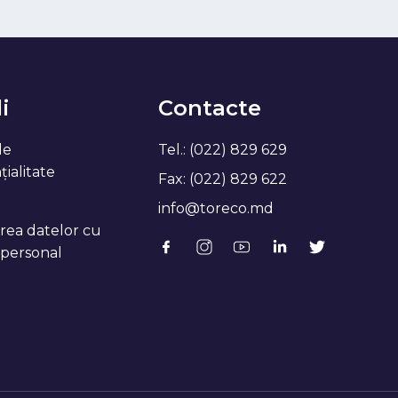
i
Contacte
de
Tel.: (022) 829 629
ialitate
Fax: (022) 829 622
info@toreco.md
rea datelor cu
 personal