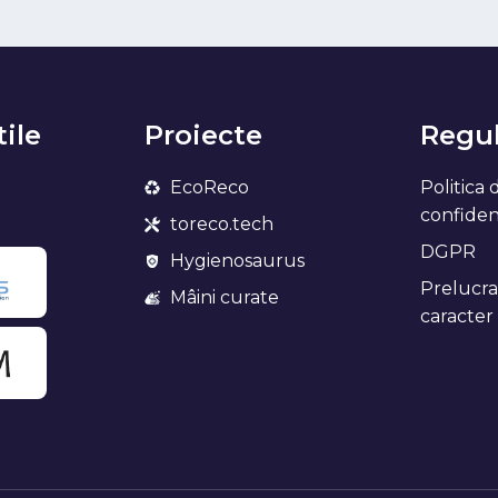
tile
Proiecte
Regul
EcoReco
Politica 
confidenț
toreco.tech
DGPR
Hygienosaurus
Prelucra
Mâini curate
caracter