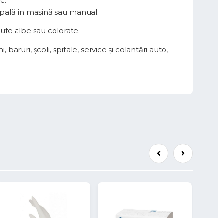
c.
spală în mașină sau manual.
rufe albe sau colorate.
baruri, şcoli, spitale, service şi colantări auto,