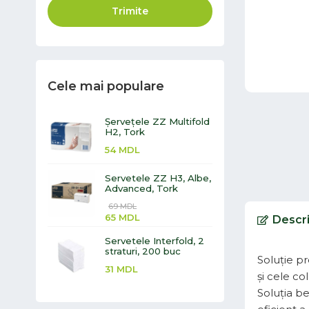
Trimite
Cele mai populare
Șervețele ZZ Multifold
H2, Tork
54
MDL
Servetele ZZ H3, Albe,
Advanced, Tork
69
MDL
65
MDL
Descr
Servetele Interfold, 2
straturi, 200 buc
Soluție p
31
MDL
și cele col
Soluția be