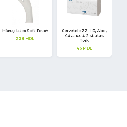
Dezinfectant Alcool
Mănuși nitril Aurelia
pentru mâini S1,
Sonic
Premium
380
MDL
311
MDL