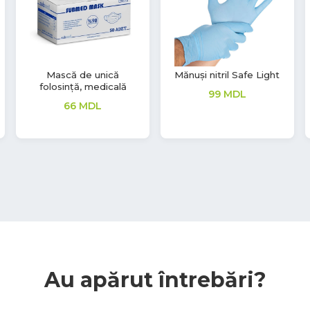
Servetele ZZ, H3, Albe,
Șervețele umede cu
Advanced, 2 straturi,
efect igienizant și de
Tork
curățare
46
MDL
28
MDL
Au apărut întrebări?