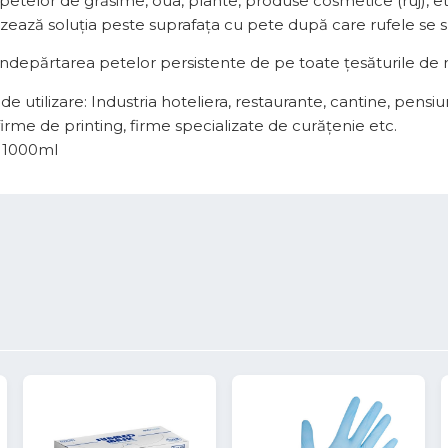
 petelor de grăsime, oua, plante, produse cosmetice (ruj), et
izează soluția peste suprafața cu pete după care rufele se 
 Îndepărtarea petelor persistente de pe toate țesăturile de 
 utilizare: Industria hoteliera, restaurante, cantine, pensiuni, 
 firme de printing, firme specializate de curăţenie etc.
: 1000ml