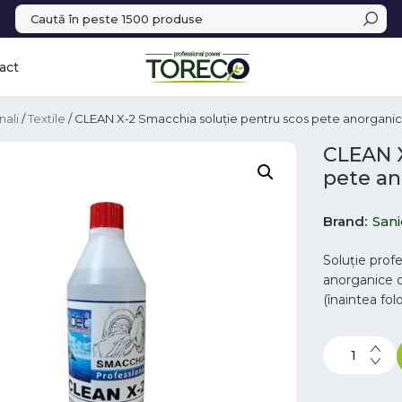
act
nali
/
Textile
/ CLEAN X-2 Smacchia soluție pentru scos pete anorganic
CLEAN X
pete an
Brand
San
Soluție prof
anorganice de
(înaintea folos