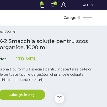
0
0
RO
e, 1000 ml
-2 Smacchia soluție pentru scos
organice, 1000 ml
170
MDL
idet
esională cu formulă specială pentru îndepartarea petelor
 pe toate tipurile de țesături chiar și cele colorate
irii cititi eticheta țesăturii).
Adaugă în coș