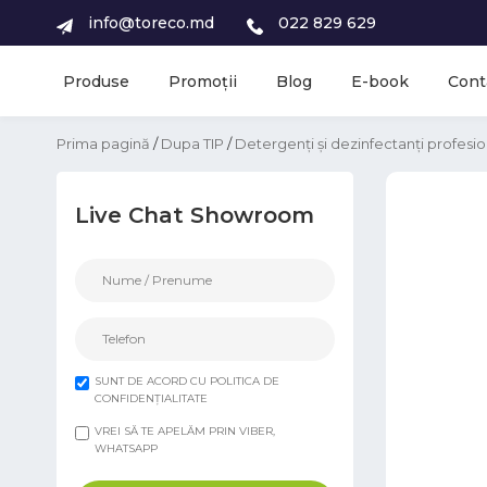
info@toreco.md
022 829 629
Produse
Promoții
Blog
E-book
Cont
Prima pagină
/
Dupa TIP
/
Detergenți și dezinfectanți profesio
Live Chat Showroom
SUNT DE ACORD CU POLITICA DE
CONFIDENȚIALITATE
VREI SĂ TE APELĂM PRIN VIBER,
WHATSAPP