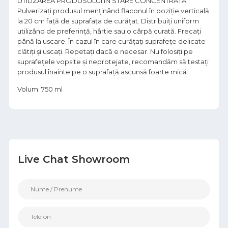
UTILIZAREA PRODUSULUI IN STARE CONCENTRATA
Pulverizați produsul menţinând flaconul în poziție verticală
la 20 cm faţă de suprafaţa de curăţat. Distribuiți uniform
utilizând de preferinţă, hârtie sau o cârpă curată. Frecaţi
până la uscare. În cazul în care curăţați suprafeţe delicate
clătiţi şi uscaţi. Repetați dacă e necesar. Nu folosiţi pe
suprafeţele vopsite şi neprotejate, recomandăm să testaţi
produsul înainte pe o suprafaţă ascunsă foarte mică.
Volum: 750 ml
Live Chat Showroom