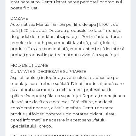
interioare auto. Pentru întreținerea pardoselilor produsul
poate fi diluat.
DOZARE
Automat sau Manual 1% - 5% per litru de apă | 1: 100 lt de
apă | 1: 20 lt de apă. Dozarea produsului se face în funcție
de gradul de murdărie al suprafeței. Pentru îndepartarea
urmelor de scoth, pix, cerneală, lavabilă, grafiti, folosiți
produsul în stare concentrată, important este că înainte să
probați produsul în partea mai puțin vizibilă a suprafeței.
MOD DE UTILIZARE
CURATARE SI DEGRESARE SUPRAFETE
Aspiraţi praful şi îndepărtaţi eventualele reziduuri de pe
suprafaţa care trebuie spălată. Diluaţi produsul, după care
cu ajutorul unui mop sau echipament profesional de
spălare începeți spălarea suprafeţei. Repetaţi operaţiunea
de spălare dacă este necesar. Fără clătire, dar dacă
considerați necesar, clătiți suprafaţa. Pentru dozarea
produsului folosiţi dozatorul din dotarea bidonului sau
cereţi informațiile necesare în acest sens Sfatului
Specialistului Toreco.