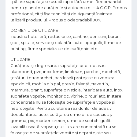
spălare suprafața se usucă rapid fără urme. Recomandat
pentru planul de curăţenie şi autocontrol H.A.C.C.P. Produs
profesional, citiţi fişa tehnică și de siguranţă înaintea
utilizării produsului. Produs biodegradabil 90%.
DOMENIU DE UTILIZARE
Industria hotelieră, restaurante, cantine, pensiuni, baruri,
şcoli, spitale, service şi colantări auto, tipografii, firme de
printing, firme specializate de curăţenie etc.
UTILIZARE
Curăţarea și degresarea suprafețelor din: plastic,
alucobond, pvc, inox, lemn, linoleum, parchet, mochetă,
țesături, tetraparchet, pardoseli protejate cu vopsea
epoxidică, mobila din pal, gresie, faianță, travertin,
marmură, granit, suprafeţe din sticlă, interioare auto, inox,
suprafeţe vopsite, monitor pc, vitrine, birouri etc. În stare
concentrată nu se foloseşte pe suprafeţele vopsite şi
neprotejate. Pentru curatarea rezidurilor de adeziv
decolantarea auto, curățarea urmelor de cauciuc și
gomma, pix, marker, creion, urme de scotch, grafitii,
lavabilă uscată, vopsea,etc. În stare concentrată nu se
foloseşte pe suprafeţele vopsite şi neprotejate sau