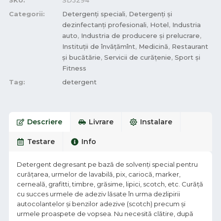
SKU:
SD3294
Categorii:
Detergenți speciali
,
Detergenți și
dezinfectanți profesionali
,
Hotel
,
Industria
auto
,
Industria de producere și prelucrare
,
Instituții de învățămînt
,
Medicină
,
Restaurant
și bucătărie
,
Servicii de curățenie
,
Sport și
Fitness
Tag:
detergent
Descriere
Livrare
Instalare
Testare
Info
Detergent degresant pe bază de solvenţi special pentru
curăţarea, urmelor de lavabilă, pix, cariocă, marker,
cerneală, grafitti, timbre, grăsime, lipici, scotch, etc. Curăță
cu succes urmele de adeziv lăsate în urma dezlipirii
autocolantelor şi benzilor adezive (scotch) precum şi
urmele proaspete de vopsea. Nu necesită clătire, după