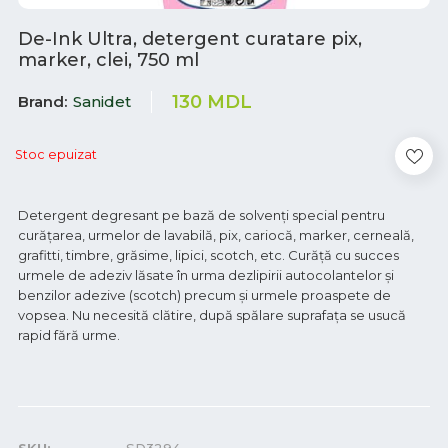
De-Ink Ultra, detergent curatare pix,
marker, clei, 750 ml
130
MDL
Brand
Sanidet
Stoc epuizat
Detergent degresant pe bază de solvenţi special pentru
curăţarea, urmelor de lavabilă, pix, cariocă, marker, cerneală,
grafitti, timbre, grăsime, lipici, scotch, etc. Curăță cu succes
urmele de adeziv lăsate în urma dezlipirii autocolantelor şi
benzilor adezive (scotch) precum şi urmele proaspete de
vopsea. Nu necesită clătire, după spălare suprafața se usucă
rapid fără urme.