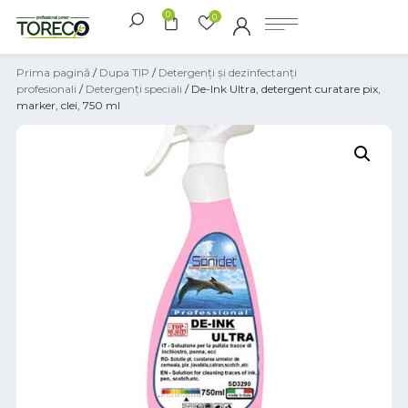
0
0
Prima pagină
/
Dupa TIP
/
Detergenți și dezinfectanți
profesionali
/
Detergenți speciali
/ De-Ink Ultra, detergent curatare pix,
marker, clei, 750 ml