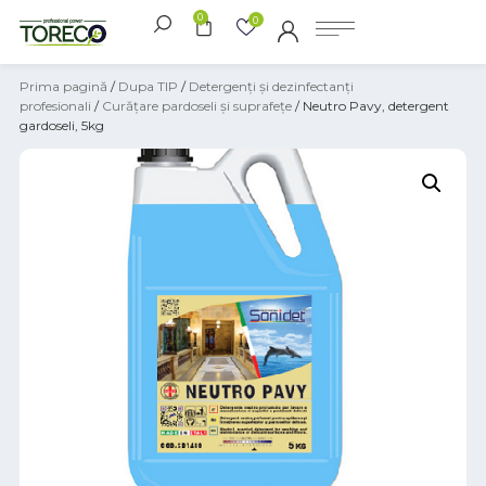
0
0
Prima pagină
/
Dupa TIP
/
Detergenți și dezinfectanți
profesionali
/
Curățare pardoseli și suprafețe
/ Neutro Pavy, detergent
gardoseli, 5kg