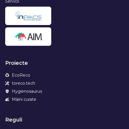
Servicii
Proiecte
EcoReco
toreco.tech
Hygienosaurus
Mâini curate
Reguli