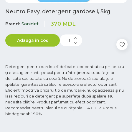
Neutro Pavy, detergent gardoseli, 5kg
370
MDL
Brand
Sanidet
Adaugă în coș
Detergent pentru pardoseli delicate, concentrat cu pH neutru
și efect igienizant special pentru întreţinerea suprafeţelor
delicate sau tratate cu ceară. Nu detriorează suprafaţele
spălate, garantează strălucire acestora si efectul odorizant.
Eficient împotriva oricărui tip de murdărie, nu opacizează şi nu
lasă reziduri de detergent pe suprafeţe după spălare. Nu
necesită clătire. Produs parfumat cu efect odorizant.
Recomandat pentru planul de curăţenie H.A.C.C.P. Produs
biodegradabil 90%.