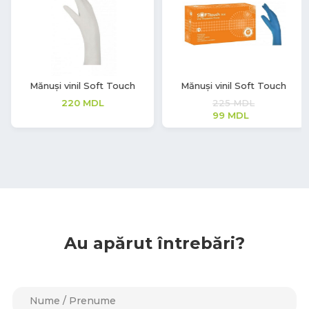
Mănuși vinil Soft Touch
Mănuși nitril Safe Light
225
MDL
99
MDL
99
MDL
Au apărut întrebări?