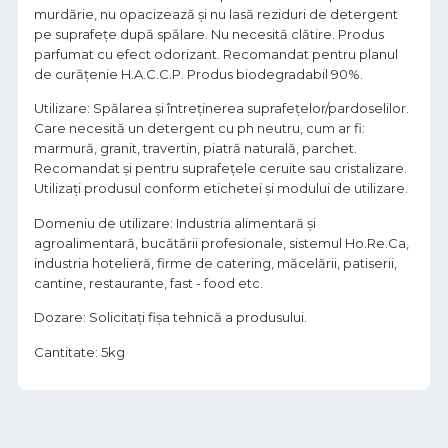
murdărie, nu opacizează şi nu lasă reziduri de detergent
pe suprafeţe după spălare. Nu necesită clătire. Produs
parfumat cu efect odorizant. Recomandat pentru planul
de curăţenie H.A.C.C.P. Produs biodegradabil 90%.
Utilizare: Spălarea şi întreţinerea suprafeţelor/pardoselilor.
Care necesită un detergent cu ph neutru, cum ar fi:
marmură, granit, travertin, piatră naturală, parchet.
Recomandat şi pentru suprafeţele ceruite sau cristalizare.
Utilizaţi produsul conform etichetei şi modului de utilizare.
Domeniu de utilizare: Industria alimentară şi
agroalimentară, bucătării profesionale, sistemul Ho.Re.Ca,
industria hotelieră, firme de catering, măcelării, patiserii,
cantine, restaurante, fast - food etc.
Dozare: Solicitați fișa tehnică a produsului.
Cantitate: 5kg