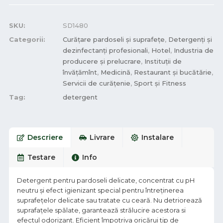
SKU:
SD1480
Categorii:
Curățare pardoseli și suprafețe
,
Detergenți și
dezinfectanți profesionali
,
Hotel
,
Industria de
producere și prelucrare
,
Instituții de
învățămînt
,
Medicină
,
Restaurant și bucătărie
,
Servicii de curățenie
,
Sport și Fitness
Tag:
detergent
Descriere
Livrare
Instalare
Testare
Info
Detergent pentru pardoseli delicate, concentrat cu pH
neutru și efect igienizant special pentru întreţinerea
suprafeţelor delicate sau tratate cu ceară. Nu detriorează
suprafaţele spălate, garantează strălucire acestora si
efectul odorizant. Eficient împotriva oricărui tip de