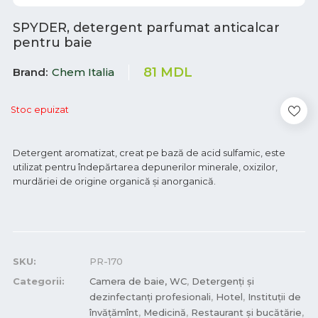
SPYDER, detergent parfumat anticalcar
pentru baie
81
MDL
Brand
Chem Italia
Stoc epuizat
Detergent aromatizat, creat pe bază de acid sulfamic, este
utilizat pentru îndepărtarea depunerilor minerale, oxizilor,
murdăriei de origine organică și anorganică.
SKU:
PR-170
Categorii:
Camera de baie, WC
,
Detergenți și
dezinfectanți profesionali
,
Hotel
,
Instituții de
învățămînt
,
Medicină
,
Restaurant și bucătărie
,