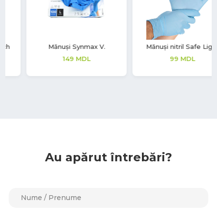
Mănuși nitril Safe Light
Mască de unică folosință BLF
Protection
99
MDL
223
MDL
Au apărut întrebări?