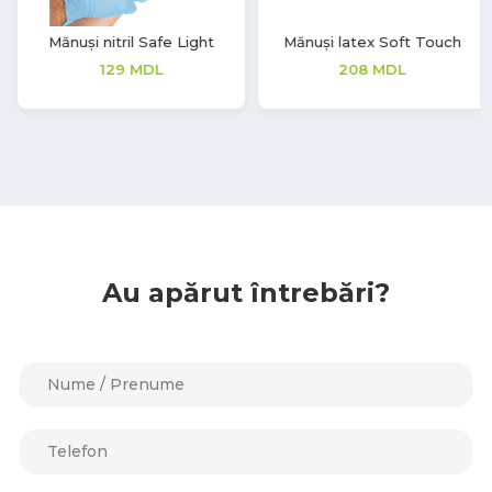
Mănuși latex Soft Touch
Mănuși Synmax V
208
MDL
149
MDL
70
MDL
Au apărut întrebări?