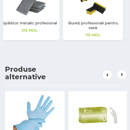
Bureți profesionali pentru
Bureți profesionali pentru
vase
spălat vase
115
MDL
711
MDL
Produse
alternative
53%