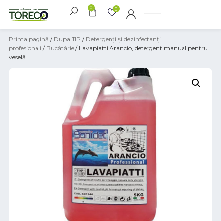
0
0
Prima pagină
/
Dupa TIP
/
Detergenți și dezinfectanți
profesionali
/
Bucătărie
/ Lavapiatti Arancio, detergent manual pentru
veselă