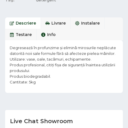
Tag:
detergent
Descriere
Livrare
Instalare
Testare
Info
Degresează în profunzime şi eliminâ mirosurile neplăcute
datorită noii sale formule fără să afecteze pielea mâinilor.
Utilizare: vase, oale, tacâmuri, echipamente.
Produs profesional, citiţi fişa de siguranţă înaintea utilizării
produsului.
Produs biodegradabil.
Cantitate: 5kg
Live Chat Showroom