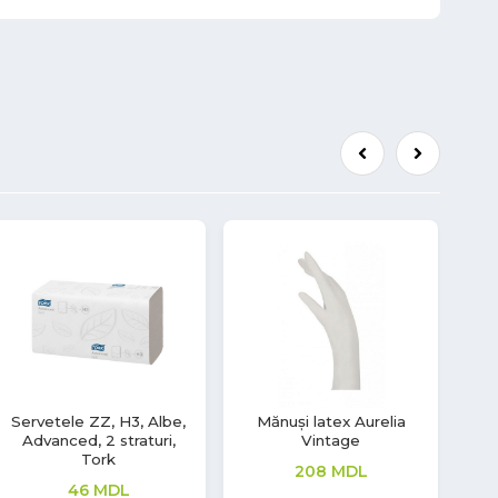
Servetele ZZ, Albe,
Mască facială de
Mă
Universal, H3, 1 strat,
protecție de unică
Tork
folosință
40
MDL
66
MDL