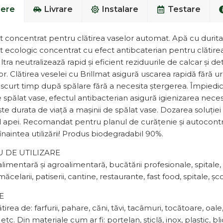
iere
Livrare
Instalare
Testare
 concentrat pentru clătirea vaselor automat. Apă cu durit
ecologic concentrat cu efect antibcaterian pentru clătirea 
ltra neutralizează rapid și eficient reziduurile de calcar și d
r. Clătirea veselei cu Brillmat asigură uscarea rapidă fără ur
a scurt timp după spălare fără a necesita ştergerea. Împiedi
spălat vase, efectul antibacterian asigură igienizarea necesară
e durata de viață a mașinii de spălat vase. Dozarea soluției 
l apei. Recomandat pentru planul de curăţenie și autocontrol 
înaintea utilizării! Produs biodegradabil 90%.
 DE UTILIZARE
alimentară şi agroalimentară, bucătării profesionale, spitale,
ăcelarii, patiserii, cantine, restaurante, fast food, spitale, şco
E
tirea de: farfurii, pahare, căni, tăvi, tacâmuri, tocătoare, oal
 etc. Din materiale cum ar fi: porțelan, sticlă, inox, plastic, 