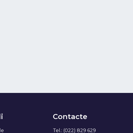
i
Contacte
de
Tel.: (022) 829 629