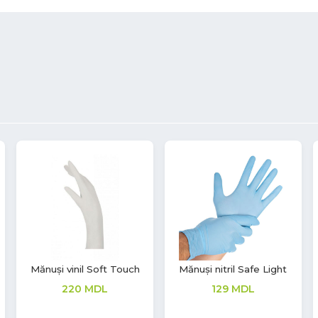
Mănuși latex Aurelia
Mănuși nitril Aurelia
Vintage
Sonic
208
MDL
380
MDL