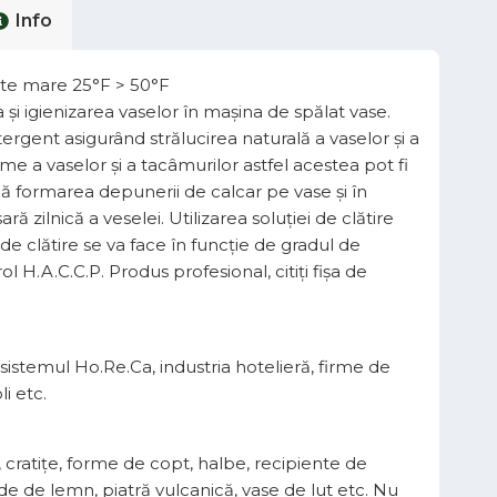
Info
ate mare 25°F > 50°F
şi igienizarea vaselor în maşina de spălat vase.
etergent asigurând strălucirea naturală a vaselor și a
me a vaselor și a tacâmurilor astfel acestea pot fi
că formarea depunerii de calcar pe vase şi în
 zilnică a veselei. Utilizarea soluției de clătire
de clătire se va face în funcție de gradul de
H.A.C.C.P. Produs profesional, citiţi fişa de
 sistemul Ho.Re.Ca, industria hotelieră, firme de
li etc.
e, cratițe, forme de copt, halbe, recipiente de
blide de lemn, piatră vulcanică, vase de lut etc. Nu