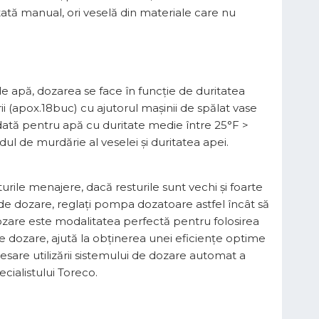
tată manual, ori veselă din materiale care nu
 de apă, dozarea se face în funcție de duritatea
rii (apox.18buc) cu ajutorul mașinii de spălat vase
dată pentru apă cu duritate medie între 25°F >
dul de murdărie al veselei și duritatea apei.
turile menajere, dacă resturile sunt vechi și foarte
 de dozare, reglaţi pompa dozatoare astfel încât să
ozare este modalitatea perfectă pentru folosirea
 dozare, ajută la obţinerea unei eficiențe optime
esare utilizării sistemului de dozare automat a
ecialistului Toreco.