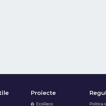
tile
Proiecte
Regul
EcoReco
Politica 