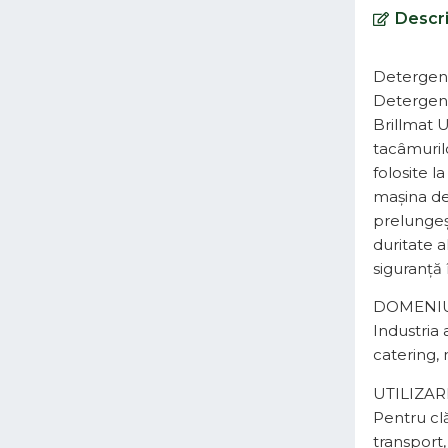
Descr
Detergent
Detergent 
Brillmat U
tacâmurilo
folosite l
maşina de 
prelungeșt
duritate a
siguranţă 
DOMENIU
Industria 
catering, m
UTILIZAR
Pentru clă
transport,