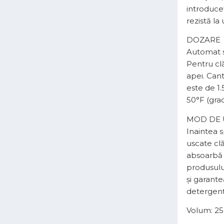
introduceț
rezistă l
DOZARE
Automat 
Pentru clă
apei. Cant
este de 1
50°F (grad
MOD DE 
Inaintea s
uscate clă
absoarbă 
produsulu
și garante
detergenţi
Volum: 25