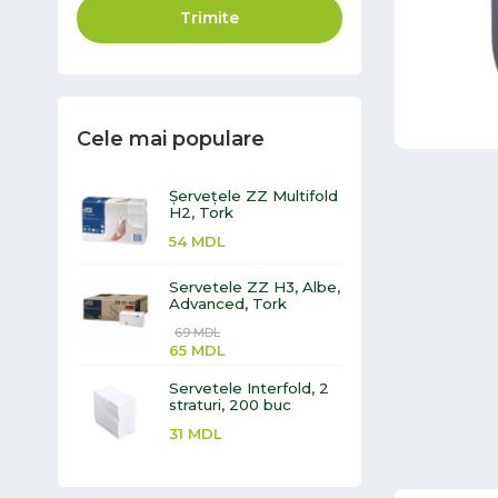
Trimite
Cele mai populare
Șervețele ZZ Multifold
H2, Tork
54
MDL
Servetele ZZ H3, Albe,
Advanced, Tork
69
MDL
65
MDL
Servetele Interfold, 2
straturi, 200 buc
31
MDL