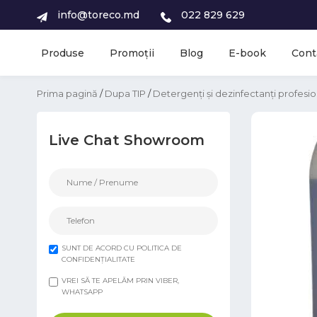
info@toreco.md
022 829 629
Produse
Promoții
Blog
E-book
Cont
Prima pagină
/
Dupa TIP
/
Detergenți și dezinfectanți profesio
Live Chat Showroom
SUNT DE ACORD CU POLITICA DE
CONFIDENȚIALITATE
VREI SĂ TE APELĂM PRIN VIBER,
WHATSAPP