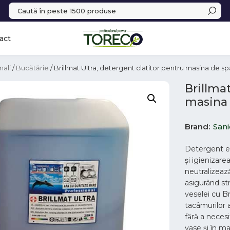
act
nali
/
Bucătărie
/ Brillmat Ultra, detergent clatitor pentru masina de sp
Brillma
masina 
Brand
San
Detergent ec
şi igienizare
neutralizează
asigurând str
veselei cu Br
tacâmurilor a
fără a neces
vase şi în ma