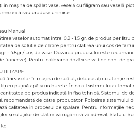
i în mașina de spălat vase, veselă cu filigram sau veselă pic
a umezeală sau produse chimice.
sau Manual
tirea vaselor automat între: 0,2 - 1.5 gr. de produs per litru
itatea de soluție de clătire pentru clătirea unui coș de farfu
.5gr - 4.5gr / coș de vase. Dozarea produsului este recoman
e franceze). Pentru calibrarea dozării se va ține cont de gra
UTILIZARE
pălării vaselor în mașina de spălat, debarasați cu atenție res
tiți cu puțină apă și un burete. În cazul sistemului automat
cantitatea de produs indicată în fişa tehnică. Sistemul de d
i, recomandată de către producător. Folosirea sistemului de
ază calitatea în procesul de spălare. Pentru informațiile nec
lor şi soluţiilor de clătire vă rugăm să vă adresaţi Sfatului Sp
 kg