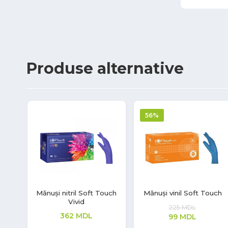
Produse
alternative
uch
Mănuși nitril Safe Light
Servetele ZZ, H3, Albe,
Advanced, 2 straturi,
129
MDL
Tork
46
MDL