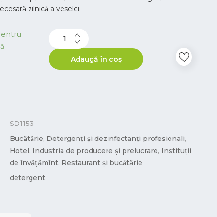
ecesară zilnică a veselei.
pentru
dă
Adaugă în coș
SD1153
Bucătărie
,
Detergenți și dezinfectanți profesionali
,
Hotel
,
Industria de producere și prelucrare
,
Instituții
de învățămînt
,
Restaurant și bucătărie
detergent