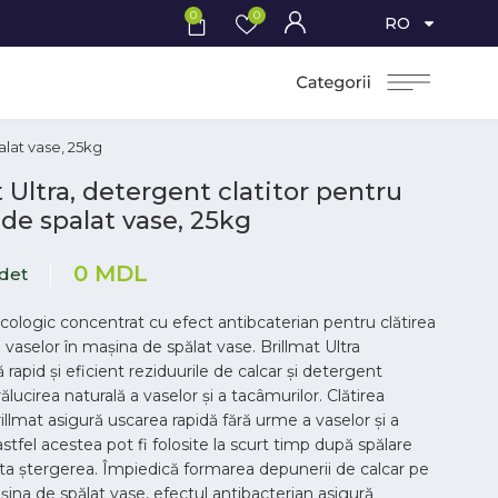
0
0
RO
alat vase, 25kg
t Ultra, detergent clatitor pentru
de spalat vase, 25kg
0
MDL
idet
ologic concentrat cu efect antibcaterian pentru clătirea
a vaselor în maşina de spălat vase. Brillmat Ultra
 rapid și eficient reziduurile de calcar și detergent
ălucirea naturală a vaselor și a tacâmurilor. Clătirea
illmat asigură uscarea rapidă fără urme a vaselor și a
stfel acestea pot fi folosite la scurt timp după spălare
ita ştergerea. Împiedică formarea depunerii de calcar pe
şina de spălat vase, efectul antibacterian asigură