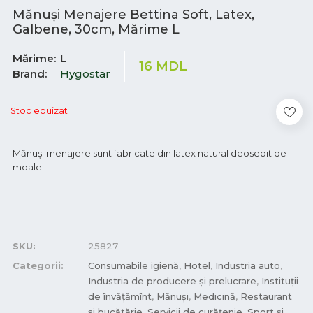
Mănuși Menajere Bettina Soft, Latex,
Galbene, 30cm, Mărime L
Mărime
L
16
MDL
Brand
Hygostar
Stoc epuizat
Mănuși menajere sunt fabricate din latex natural deosebit de
moale.
SKU:
25827
Categorii:
Consumabile igienă
,
Hotel
,
Industria auto
,
Industria de producere și prelucrare
,
Instituții
de învățămînt
,
Mănuși
,
Medicină
,
Restaurant
și bucătărie
,
Servicii de curățenie
,
Sport și