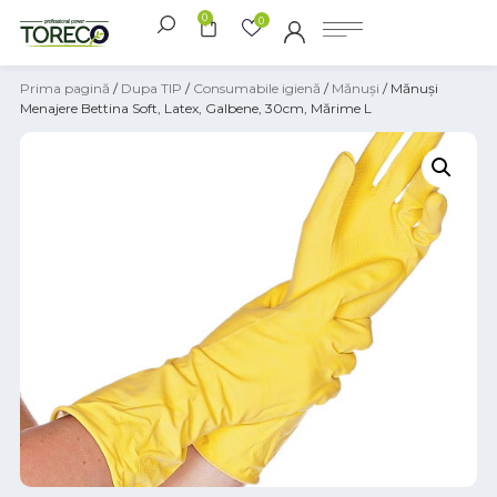
0
0
Prima pagină
/
Dupa TIP
/
Consumabile igienă
/
Mănuși
/ Mănuși
Menajere Bettina Soft, Latex, Galbene, 30cm, Mărime L