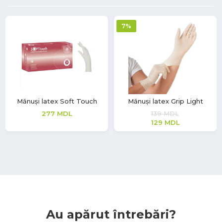
7%
Mănuși latex Soft Touch
Mănuși latex Grip Light
277
MDL
139
MDL
129
MDL
Au apărut întrebări?