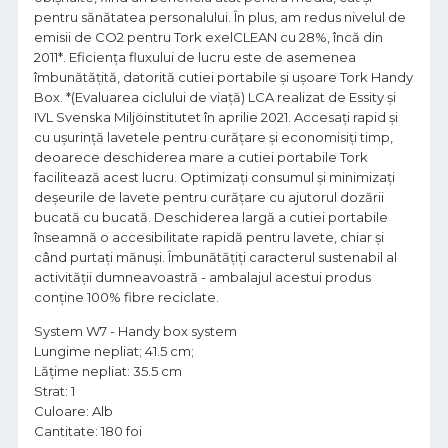
pentru sănătatea personalului. În plus, am redus nivelul de
emisii de CO2 pentru Tork exelCLEAN cu 28%, încă din
2011*. Eficiența fluxului de lucru este de asemenea
îmbunătățită, datorită cutiei portabile și ușoare Tork Handy
Box. *(Evaluarea ciclului de viață) LCA realizat de Essity și
IVL Svenska Miljöinstitutet în aprilie 2021. Accesați rapid și
cu ușurință lavetele pentru curățare și economisiți timp,
deoarece deschiderea mare a cutiei portabile Tork
facilitează acest lucru. Optimizați consumul și minimizați
deșeurile de lavete pentru curățare cu ajutorul dozării
bucată cu bucată. Deschiderea largă a cutiei portabile
înseamnă o accesibilitate rapidă pentru lavete, chiar și
când purtați mănuși. Îmbunătățiți caracterul sustenabil al
activității dumneavoastră - ambalajul acestui produs
conține 100% fibre reciclate.
System W7 - Handy box system
Lungime nepliat; 41.5 cm;
Lățime nepliat: 35.5 cm
Strat: 1
Culoare: Alb
Cantitate: 180 foi