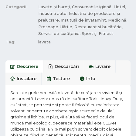
Categorii:
Lavete și bureți
,
Consumabile igienă
,
Hotel
,
Industria auto
,
Industria de producere și
prelucrare
,
Instituții de învățămînt
,
Medicină
,
Prosoape Hârtie
,
Restaurant și bucătărie
,
Servicii de curățenie
,
Sport și Fitness
Tag:
laveta
Descriere
Descărcări
Livrare
Instalare
Testare
Info
Sarcinile grele necesită o lavetă de curățare rezistentă și
absorbantă. Laveta noastră de curățare Tork Heavy-Duty,
cu 1 strat, se potrivește și poate fi folosită cu majoritatea
solvenților pentru a combate rapid scurgerile de ulei,
grăsime și lichide. În plus, vă ajută să vă faceți locul de
muncă mai ecologic, deoarece materialul exelCLEAN
utilizează cu până la 41% mai puțin solvent decât cârpele
obișnuite, fiind un beneficiu atât pentru mediu, cât și