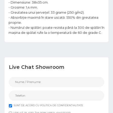
- Dimensiune: 38x35 cm.
- Grosime: 1,4 mm.
- Greutatea unui șervețel: 33 grame (250 g/m2).
- Absorbție maximă în stare uscată: 550% din greutatea
proprie.
- Numărul de spălări: poate rezista până la 300 de spălări în
mașina de spălat rufe la o temperatură de 60 de grade C.
Live Chat Showroom
SUNT DE ACORD CU POLITICA DE CONFIDENȚIALITATE
VREI SĂ TE APELĂM PRIN VIBER, WHATSAPP