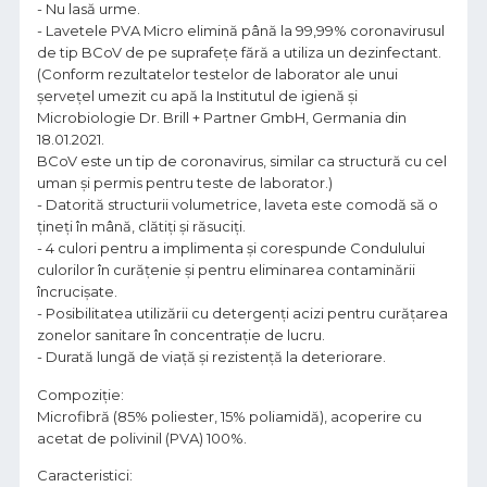
- Nu lasă urme.
- Lavetele PVA Micro elimină până la 99,99% coronavirusul
de tip BCoV de pe suprafețe fără a utiliza un dezinfectant.
(Conform rezultatelor testelor de laborator ale unui
șervețel umezit cu apă la Institutul de igienă și
Microbiologie Dr. Brill + Partner GmbH, Germania din
18.01.2021.
BCoV este un tip de coronavirus, similar ca structură cu cel
uman și permis pentru teste de laborator.)
- Datorită structurii volumetrice, laveta este comodă să o
țineți în mână, clătiți și răsuciți.
- 4 culori pentru a implimenta și corespunde Condulului
culorilor în curățenie și pentru eliminarea contaminării
încrucișate.
- Posibilitatea utilizării cu detergenți acizi pentru curățarea
zonelor sanitare în concentrație de lucru.
- Durată lungă de viață și rezistență la deteriorare.
Compoziție:
Microfibră (85% poliester, 15% poliamidă), acoperire cu
acetat de polivinil (PVA) 100%.
Caracteristici: