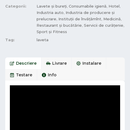
Categorii:
Lavete și bureți
,
Consumabile igienă
,
Hotel
,
Industria auto
,
Industria de producere și
prelucrare
,
Instituții de învățămînt
,
Medicină
,
Restaurant și bucătărie
,
Servicii de curățenie
,
Sport și Fitness
Tag:
laveta
Descriere
Livrare
Instalare
Testare
Info