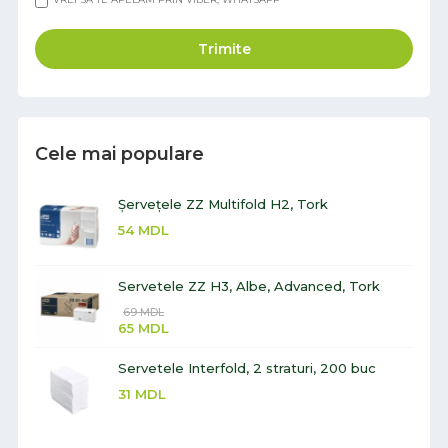
Trimite
Cele mai populare
Șervețele ZZ Multifold H2, Tork
54
MDL
Servetele ZZ H3, Albe, Advanced, Tork
69
MDL
65
MDL
Servetele Interfold, 2 straturi, 200 buc
31
MDL