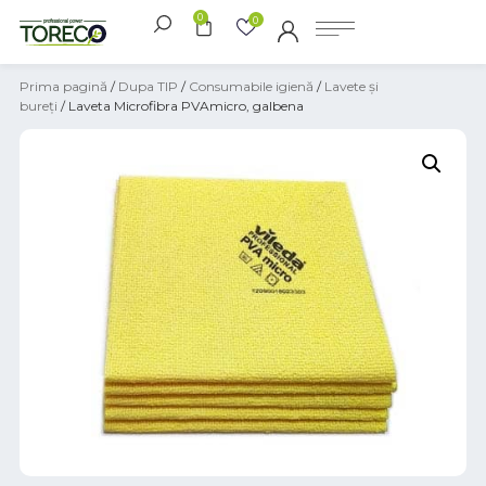
0
0
Prima pagină
/
Dupa TIP
/
Consumabile igienă
/
Lavete și
bureți
/ Laveta Microfibra PVAmicro, galbena