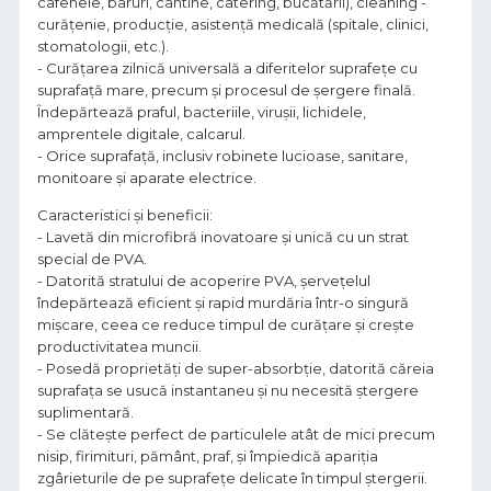
cafenele, baruri, cantine, catering, bucătării), cleaning -
curățenie, producție, asistență medicală (spitale, clinici,
stomatologii, etc.).
- Curățarea zilnică universală a diferitelor suprafețe cu
suprafață mare, precum și procesul de șergere finală.
Îndepărtează praful, bacteriile, virușii, lichidele,
amprentele digitale, calcarul.
- Orice suprafață, inclusiv robinete lucioase, sanitare,
monitoare și aparate electrice.
Caracteristici și beneficii:
- Lavetă din microfibră inovatoare și unică cu un strat
special de PVA.
- Datorită stratului de acoperire PVA, șervețelul
îndepărtează eficient și rapid murdăria într-o singură
mișcare, ceea ce reduce timpul de curățare și crește
productivitatea muncii.
- Posedă proprietăți de super-absorbție, datorită căreia
suprafața se usucă instantaneu și nu necesită ștergere
suplimentară.
- Se clătește perfect de particulele atât de mici precum
nisip, firimituri, pământ, praf, și împiedică apariția
zgârieturile de pe suprafețe delicate în timpul ștergerii.