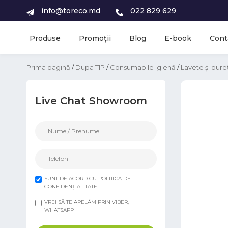
info@toreco.md
022 829 629
Produse
Promoții
Blog
E-book
Cont
Prima pagină
/
Dupa TIP
/
Consumabile igienă
/
Lavete și bureț
Live Chat Showroom
SUNT DE ACORD CU POLITICA DE
CONFIDENȚIALITATE
VREI SĂ TE APELĂM PRIN VIBER,
WHATSAPP