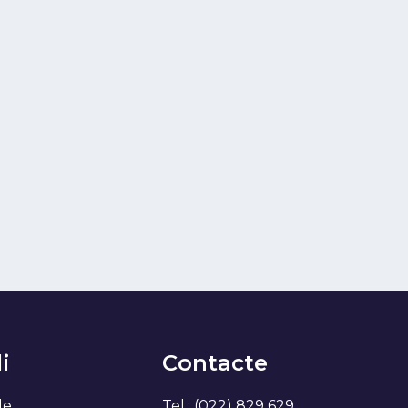
i
Contacte
de
Tel.: (022) 829 629