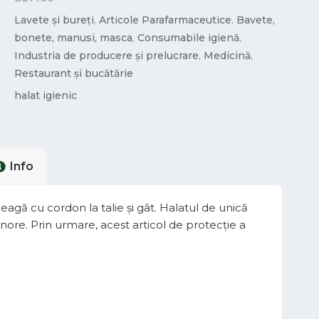
Lavete și bureți
,
Articole Parafarmaceutice
,
Bavete,
bonete, manusi, masca
,
Consumabile igienă
,
Industria de producere și prelucrare
,
Medicină
,
Restaurant și bucătărie
halat igienic
Info
leagă cu cordon la talie și gât. Halatul de unică
nore. Prin urmare, acest articol de protecție a