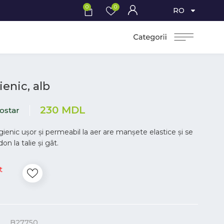
0
0
RO
ienic, alb
230
MDL
ostar
gienic ușor și permeabil la aer are manșete elastice și se
on la talie și gât.
t
B27750