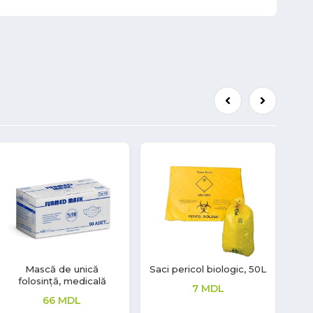
Mască de unică
Saci pericol biologic, 50L
Mă
folosință, medicală
7
MDL
66
MDL