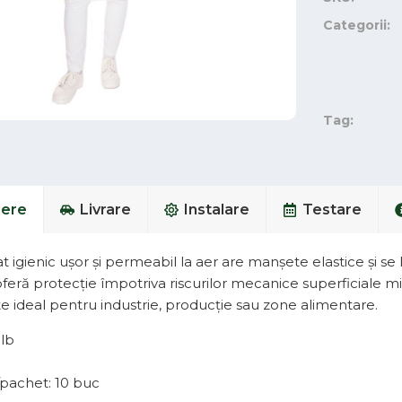
Categorii:
Tag:
iere
Livrare
Instalare
Testare
t igienic ușor și permeabil la aer are manșete elastice și se 
oferă protecție împotriva riscurilor mecanice superficiale mi
te ideal pentru industrie, producție sau zone alimentare.
alb
/pachet: 10 buc