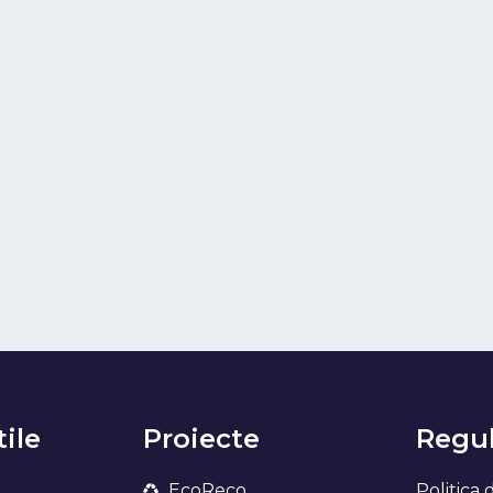
tile
Proiecte
Regul
EcoReco
Politica 