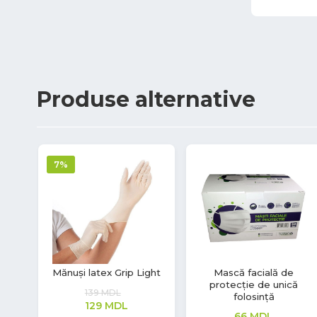
Produse
alternative
7%
ință
Mănuși latex Grip Light
Mască facială de
protecție de unică
139
MDL
folosință
129
MDL
66
MDL