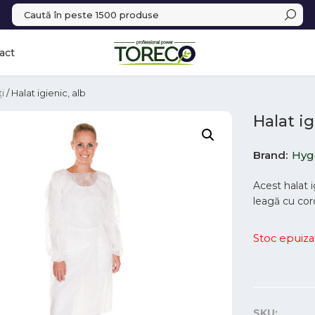
act
i
/ Halat igienic, alb
Halat ig
Brand
Hyg
Acest halat i
leagă cu cord
Stoc epuiza
SKU: