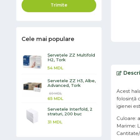
Trimite
Cele mai populare
Șervețele ZZ Multifold
H2, Tork
54
MDL
Descr
Servetele ZZ H3, Albe,
Advanced, Tork
Acest hala
69
MDL
folosință 
65
MDL
igienei es
Servetele Interfold, 2
straturi, 200 buc
Culoare: 
31
MDL
Marime: L
Cantitate