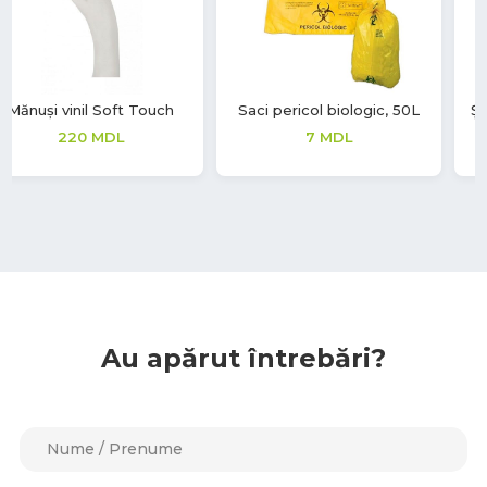
Saci pericol biologic, 50L
Șervețele umede cu efect
igienizant și de curățare
7
MDL
28
MDL
Au apărut întrebări?