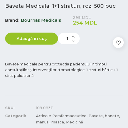
Baveta Medicala, 1+1 straturi, roz, 500 buc
299
MDL
Brand
Bournas Medicals
254
MDL
Adaugă în coș
Bavete medicale pentru protecția pacientului în timpul
consultațiilor și intervențiilor stomatologice. 1 straturi hârtie + 1
strat polietilenă.
SKU:
109.083P
Categorii:
Articole Parafarmaceutice
,
Bavete, bonete,
manusi, masca
,
Medicină