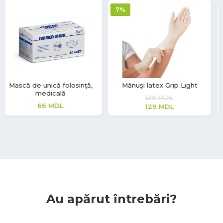
7%
Mănuși latex Grip Light
Mănuși nitril Soft Touch Vivid
139
MDL
362
MDL
129
MDL
Au apărut întrebări?