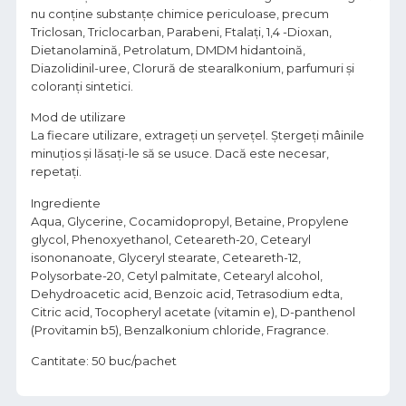
nu conţine substanţe chimice periculoase, precum
Triclosan, Triclocarban, Parabeni, Ftalaţi, 1,4 -Dioxan,
Dietanolamină, Petrolatum, DMDM hidantoină,
Diazolidinil-uree, Clorură de stearalkonium, parfumuri şi
coloranţi sintetici.
Mod de utilizare
La fiecare utilizare, extrageţi un şerveţel. Ştergeţi mâinile
minuţios şi lăsaţi-le să se usuce. Dacă este necesar,
repetați.
Ingrediente
Aqua, Glycerine, Cocamidopropyl, Betaine, Propylene
glycol, Phenoxyethanol, Ceteareth-20, Cetearyl
isononanoate, Glyceryl stearate, Ceteareth-12,
Polysorbate-20, Cetyl palmitate, Cetearyl alcohol,
Dehydroacetic acid, Benzoic acid, Tetrasodium edta,
Citric acid, Tocopheryl acetate (vitamin e), D-panthenol
(Provitamin b5), Benzalkonium chloride, Fragrance.
Cantitate: 50 buc/pachet