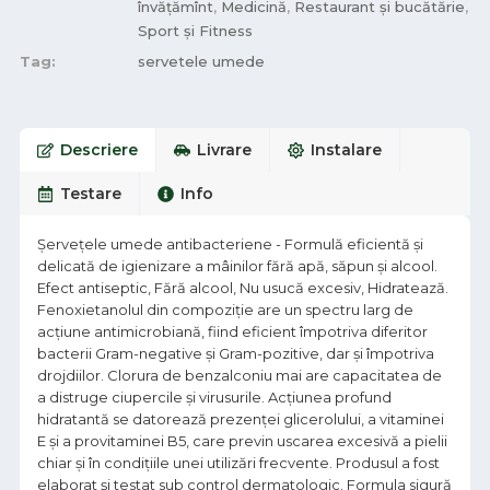
învățămînt
,
Medicină
,
Restaurant și bucătărie
,
Sport și Fitness
Tag:
servetele umede
Descriere
Livrare
Instalare
Testare
Info
Șervețele umede antibacteriene - Formulă eficientă şi
delicată de igienizare a mâinilor fără apă, săpun şi alcool.
Efect antiseptic, Fără alcool, Nu usucă excesiv, Hidratează.
Fenoxietanolul din compoziţie are un spectru larg de
acţiune antimicrobiană, fiind eficient împotriva diferitor
bacterii Gram-negative și Gram-pozitive, dar și împotriva
drojdiilor. Clorura de benzalconiu mai are capacitatea de
a distruge ciupercile şi virusurile. Acţiunea profund
hidratantă se datorează prezenţei glicerolului, a vitaminei
E și a provitaminei B5, care previn uscarea excesivă a pielii
chiar şi în condiţiile unei utilizări frecvente. Produsul a fost
elaborat şi testat sub control dermatologic. Formula sigură