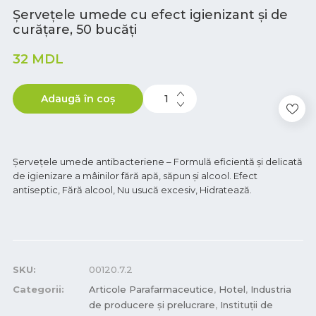
Șervețele umede cu efect igienizant și de
curățare, 50 bucăți
32
MDL
Adaugă în coș
Șervețele umede antibacteriene – Formulă eficientă şi delicată
de igienizare a mâinilor fără apă, săpun şi alcool. Efect
antiseptic, Fără alcool, Nu usucă excesiv, Hidratează.
SKU:
00120.7.2
Categorii:
Articole Parafarmaceutice
,
Hotel
,
Industria
de producere și prelucrare
,
Instituții de