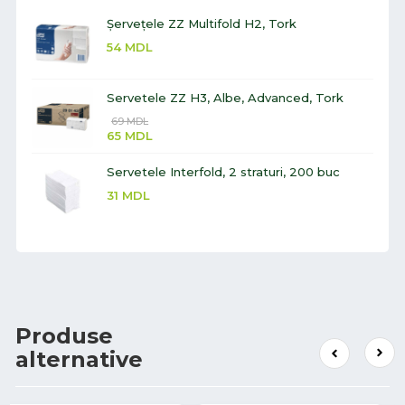
Șervețele ZZ Multifold H2, Tork
54
MDL
Servetele ZZ H3, Albe, Advanced, Tork
69
MDL
65
MDL
Servetele Interfold, 2 straturi, 200 buc
31
MDL
Produse
alternative