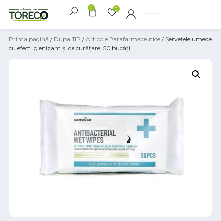
0
0
Prima pagină
/
Dupa TIP
/
Articole Parafarmaceutice
/ Șervețele umede
cu efect igienizant și de curățare, 50 bucăți