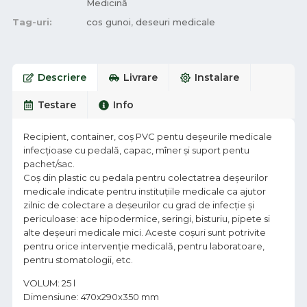
Medicină
Tag-uri:
cos gunoi
,
deseuri medicale
Descriere
Livrare
Instalare
Testare
Info
Recipient, container, coș PVC pentu deşeurile medicale
infecțioase cu pedală, capac, mîner și suport pentu
pachet/sac.
Coș din plastic cu pedala pentru colectatrea deșeurilor
medicale indicate pentru instituțiile medicale ca ajutor
zilnic de colectare a deșeurilor cu grad de infecție și
periculoase: ace hipodermice, seringi, bisturiu, pipete si
alte deșeuri medicale mici. Aceste coșuri sunt potrivite
pentru orice intervenție medicală, pentru laboratoare,
pentru stomatologii, etc.
VOLUM: 25 l
Dimensiune: 470x290x350 mm