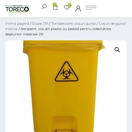
0
0
Prima pagină
/
Dupa TIP
/
Tomberoane, coșuri gunoi
/
Coșuri de gunoi
interior
/ Recipient, coș din plastic cu pedală pentru colectatrea
deșeurilor medicale 25l