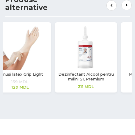
alternative
Dezinfectant Alcool pentru
Mănuși vinil Soft Touch
mâini S1, Premium
220
MDL
311
MDL