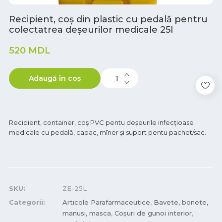
Recipient, coș din plastic cu pedală pentru
colectatrea deșeurilor medicale 25l
520
MDL
Adaugă în coș
Recipient, container, coș PVC pentu deşeurile infecțioase
medicale cu pedală, capac, mîner și suport pentu pachet/sac.
SKU:
ZE-25L
Categorii:
Articole Parafarmaceutice
,
Bavete, bonete,
manusi, masca
,
Coșuri de gunoi interior
,