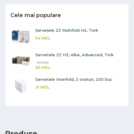
Cele mai populare
Șervețele ZZ Multifold H2, Tork
54
MDL
Servetele ZZ H3, Albe, Advanced, Tork
69
MDL
65
MDL
Servetele Interfold, 2 straturi, 200 buc
31
MDL
Produse