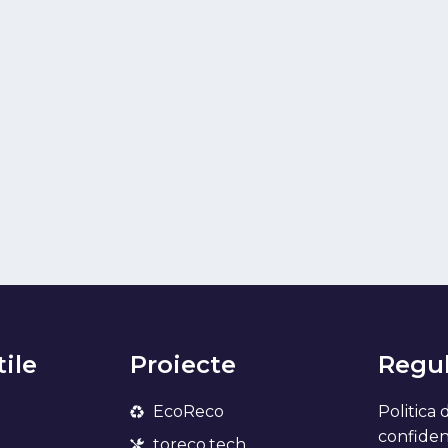
tile
Proiecte
Regul
EcoReco
Politica 
confidenț
toreco.tech