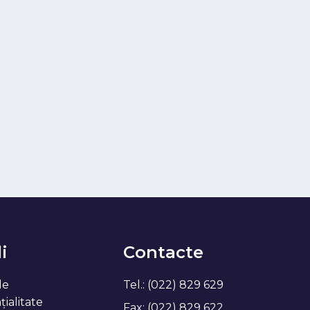
i
Contacte
de
Tel.: (022) 829 629
ialitate
Fax: (022) 829 622