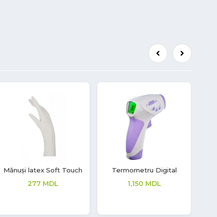
Mănuși latex Soft Touch
Mănuși latex Soft Touch
M
277
MDL
277
MDL