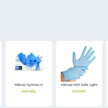
Termometru Digital
Dezinfectant Alcool
pentru mâini S1,
1,150
MDL
Premium
311
MDL