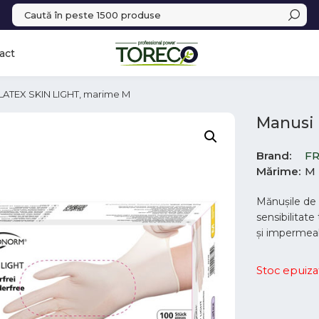
act
 LATEX SKIN LIGHT, marime M
Manusi
Brand
F
Mărime
M
Mănușile de u
sensibilitate
și impermeabi
Stoc epuiza