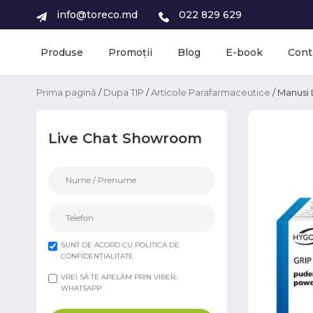
info@toreco.md
022 829 629
Produse
Promoții
Blog
E-book
Cont
Prima pagină
/
Dupa TIP
/
Articole Parafarmaceutice
/ Manusi
Live Chat Showroom
SUNT DE ACORD CU POLITICA DE
CONFIDENȚIALITATE
VREI SĂ TE APELĂM PRIN VIBER,
WHATSAPP