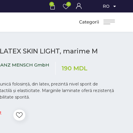
0
0
RO
 LATEX SKIN LIGHT, marime M
RANZ MENSCH GmbH
190
MDL
nică folosință, din latex, prezintă nivel sporit de
 tactilă și elasticitate. Marginile laminate oferă rezistență
litate sporită.
t