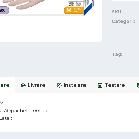
SKU:
Categorii:
Tag:
iere
Livrare
Instalare
Testare
 M
căți/pachet- 100buc
 Latex