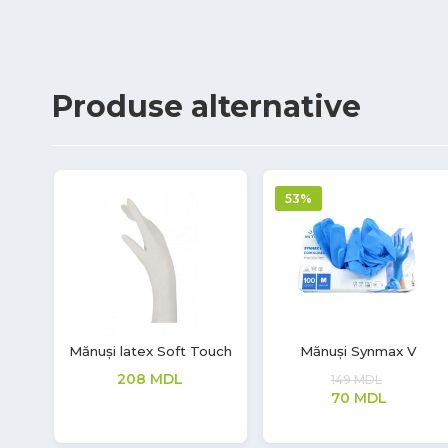
Produse
alternative
.
Mănuși nitril Safe Light
Mănuși latex Soft Touch
129
MDL
277
MDL