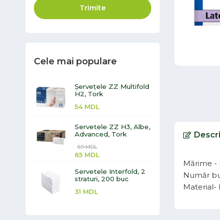
Trimite
Cele mai populare
Șervețele ZZ Multifold
H2, Tork
54
MDL
Servetele ZZ H3, Albe,
Advanced, Tork
Descr
69
MDL
65
MDL
Mărime -
Servetele Interfold, 2
Număr bu
straturi, 200 buc
Material-
31
MDL