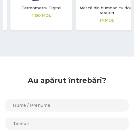
Mască din bumbac cu două
Mănuși latex Soft Touch
straturi
208
MDL
14
MDL
Au apărut întrebări?