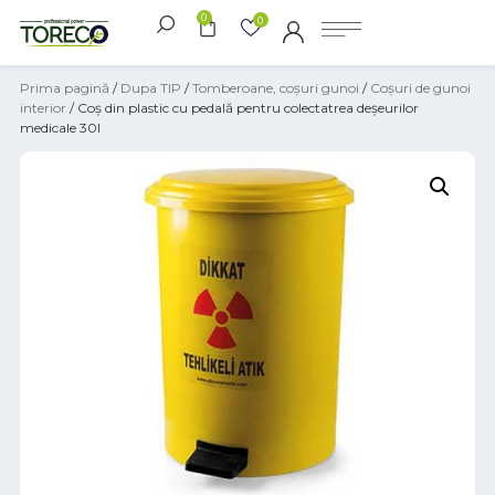
0
0
Prima pagină
/
Dupa TIP
/
Tomberoane, coșuri gunoi
/
Coșuri de gunoi
interior
/ Coș din plastic cu pedală pentru colectatrea deșeurilor
medicale 30l