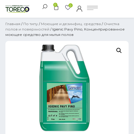
0
0
Главная
/
По типу
/
Моющие и дезинфиц. средства
/
Очистка
полов и поверхностей
/ Igienic Pavy Pino, Концентрированное
моющее средство для мытья полов