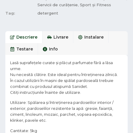
Servicii de curățenie
,
Sport și Fitness
Tag:
detergent
Descriere
Livrare
Instalare
Testare
Info
Lasă suprafeţele curate şi plăcut parfumate fără a lăsa
urme.
Nu necesită clătire. Este ideal pentru întreținerea zilnică.
În cazul utilizării în mașini de spălat pardoseală trebuie
combinat cu produsul atispumă Sanidet.
Citiți instrucțiunile înainte de utilizare.
Utilizare: Spălarea şi întreţinerea pardoselilor interior /
exterior, pardoselilor rezistente la apă: gresie, faianţă,
ciment, linoleum, mozaic, parchet, vopsea epoxidica,
klinker, pavele etc.
Cantitate: 5kg