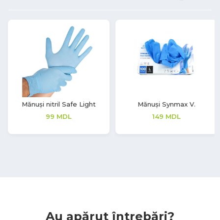
Mănuși Synmax V.
Mănuși latex Soft Touch
149
MDL
208
MDL
Au apărut întrebări?