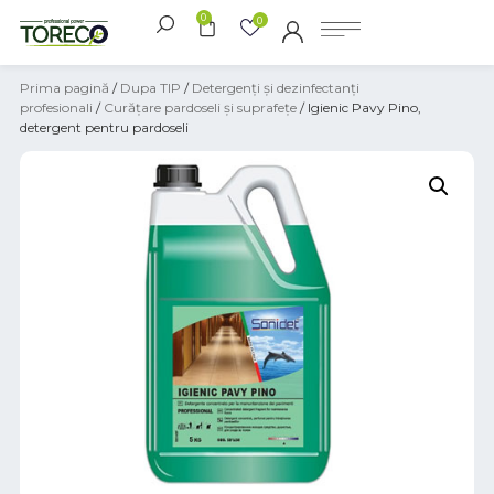
0
0
Prima pagină
/
Dupa TIP
/
Detergenți și dezinfectanți
profesionali
/
Curățare pardoseli și suprafețe
/ Igienic Pavy Pino,
detergent pentru pardoseli