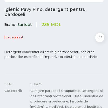
Igienic Pavy Pino, detergent pentru
pardoseli
235
MDL
Brand
Sanidet
Stoc epuizat
Detergent concentrat cu efect igienizant pentru spălarea
pardoselilor este eficient împotriva oricărui tip de murdărie.
SKU:
SD1435
Categorii:
Curățare pardoseli și suprafețe
,
Detergenți și
dezinfectanți profesionali
,
Hotel
,
Industria de
producere și prelucrare
,
Instituții de
învățămînt
,
Medicină
,
Restaurant și bucătărie
,