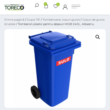
0
0
Prima pagină
/
Dupa TIP
/
Tomberoane, coșuri gunoi
/
Coşuri de gunoi
stradale
/ Tomberon plastic pentru deșeuri MGB 240L, Albastru