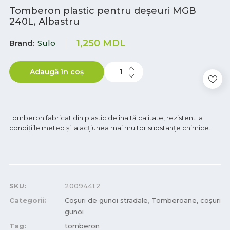
Tomberon plastic pentru deșeuri MGB
240L, Albastru
1,250
MDL
Brand
Sulo
Adaugă în coș
Tomberon fabricat din plastic de înaltă calitate, rezistent la
condițiile meteo și la acțiunea mai multor substanțe chimice.
SKU:
2009441.2
Categorii:
Coşuri de gunoi stradale
,
Tomberoane, coșuri
gunoi
Tag:
tomberon