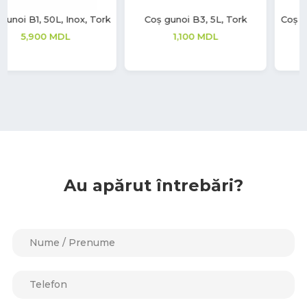
Coș gunoi B3, 5L, Tork
Coș Gunoi Swing, 18L, metal,
negru
1,100
MDL
1,380
MDL
Au apărut întrebări?