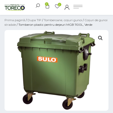
0
0
Prima pagină
/
Dupa TIP
/
Tomberoane, coșuri gunoi
/
Coşuri de gunoi
stradale
/ Tomberon plastic pentru deșeuri MGB 1100L, Verde