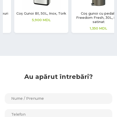
Coș gunoi cu pedală
Coș pentru gunoi SME
Freedom Fresh, 30L, inox
540
MDL
satinat
1,350
MDL
Au apărut întrebări?