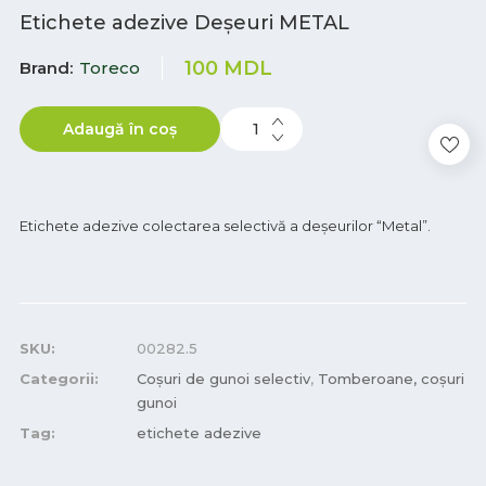
Etichete adezive Deșeuri METAL
100
MDL
Brand
Toreco
Adaugă în coș
Etichete adezive colectarea selectivă a deșeurilor “Metal”.
SKU:
00282.5
Categorii:
Coșuri de gunoi selectiv
,
Tomberoane, coșuri
gunoi
Tag:
etichete adezive