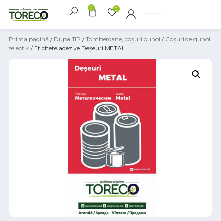
0
0
Prima pagină
/
Dupa TIP
/
Tomberoane, coșuri gunoi
/
Coșuri de gunoi
selectiv
/ Etichete adezive Deșeuri METAL