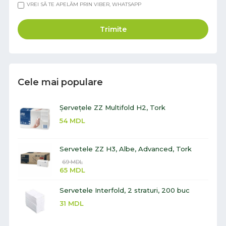
VREI SĂ TE APELĂM PRIN VIBER, WHATSAPP
Trimite
Cele mai populare
Șervețele ZZ Multifold H2, Tork
54
MDL
Servetele ZZ H3, Albe, Advanced, Tork
69
MDL
65
MDL
Servetele Interfold, 2 straturi, 200 buc
31
MDL