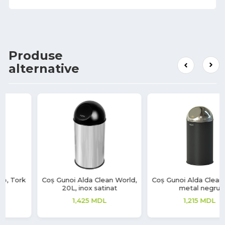
Produse
alternative
Coș Gunoi Alda Clean World,
Coș de gunoi Room Basket,
metal negru
inox lucios
1,215
MDL
270
MDL