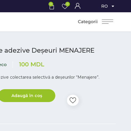
0
0
RO
e adezive Deșeuri MENAJERE
100
MDL
eco
zive colectarea selectivă a deșeurilor “Menajere”.
Adaugă în coș