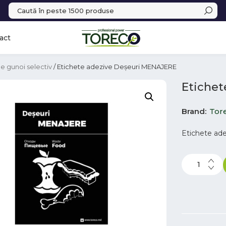
act
e gunoi selectiv
/ Etichete adezive Deșeuri MENAJERE
Etichet
Brand
Tor
Etichete ade