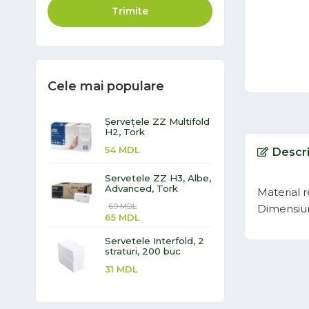
Trimite
Cele mai populare
Șervețele ZZ Multifold
H2, Tork
54
MDL
Descr
Servetele ZZ H3, Albe,
Advanced, Tork
Material 
69
MDL
Dimensiu
65
MDL
Servetele Interfold, 2
straturi, 200 buc
31
MDL