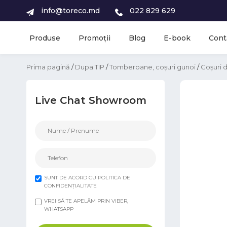
info@toreco.md
022 829 629
Produse
Promoții
Blog
E-book
Cont
Prima pagină
/
Dupa TIP
/
Tomberoane, coșuri gunoi
/
Coșuri d
Live Chat Showroom
SUNT DE ACORD CU POLITICA DE
CONFIDENȚIALITATE
VREI SĂ TE APELĂM PRIN VIBER,
WHATSAPP