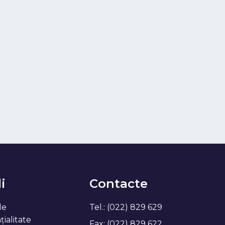
i
Contacte
de
Tel.: (022) 829 629
ialitate
Fax: (022) 829 622