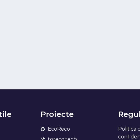
tile
Proiecte
Regul
EcoReco
Politica 
confidenț
toreco.tech