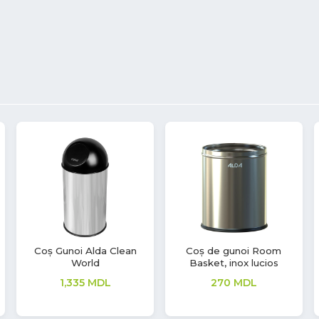
Coș gunoi B1, 50L,
Coș de gunoi Room
Negru, Tork
Basket, metal negru, 9L
3,900
MDL
465
MDL