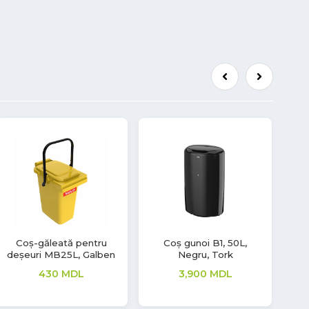
Coș Gunoi B1, 50L, Inox,
Coș-găleată pentru
C
Tork
deșeuri MB25L, Albastru
F
5,900
MDL
430
MDL