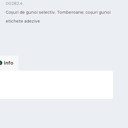
00282.4
Coșuri de gunoi selectiv
,
Tomberoane, coșuri gunoi
etichete adezive
Info